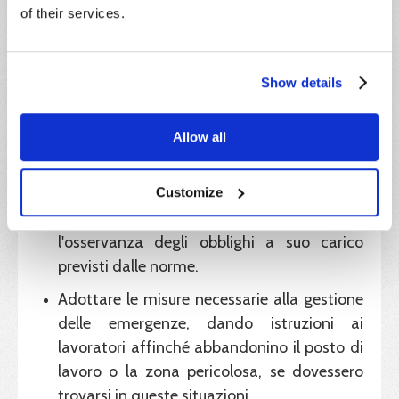
of their services.
Richiedere l'osservanza da parte dei
lavoratori delle norme in vigore e di tutte le
misure messe in atto dall’azienda in
Show details
materia di sicurezza sul lavoro, e vigilare
sull’osservanza stessa.
Allow all
Inviare i lavoratori alla
visita medica
in
conformità con le scadenze previste
Customize
dal
programma di sorveglianza sanitaria
,
richiedendo al medico competente
l'osservanza degli obblighi a suo carico
previsti dalle norme.
Adottare le misure necessarie alla gestione
delle emergenze, dando istruzioni ai
lavoratori affinché abbandonino il posto di
lavoro o la zona pericolosa, se dovessero
trovarsi in queste situazioni.