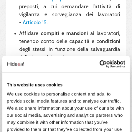
preposti, a cui demandare l'attività di
vigilanza e sorveglianza dei lavoratori
-
Articolo 19
.
Affidare
compiti e mansioni
ai lavoratori,
tenendo conto delle capacità e condizioni
degli stessi, in funzione della salvaguardia
della loro salute e sicurezza.
Fornire i
Dispositivi di Protezione
Individuale - DPI
- ai lavoratori, dopo
essersi confrontato con RSPP e medico
This website uses cookies
competente.
We use cookies to personalise content and ads, to
provide social media features and to analyse our traffic.
Limitare l'accesso alle
zone esposte a
We also share information about your use of our site with
rischio alto
, grave e specifico, solo ai
our social media, advertising and analytics partners who
lavoratori che hanno ricevuto adeguate
may combine it with other information that you’ve
istruzioni, formazione e addestramento.
provided to them or that they’ve collected from your use