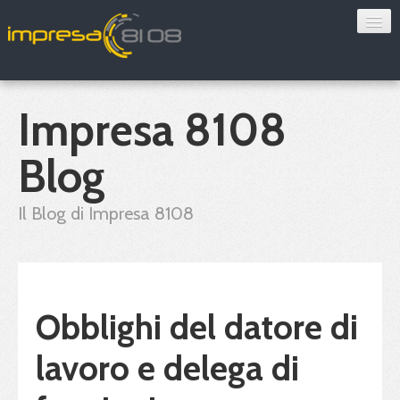
Consulenza
Sorveglianza sanitaria
Impresa 8108
Convenzioni
Blog
Blog
Il Blog di Impresa 8108
Chi siamo
Contatti
Obblighi del datore di
Verifica 8108
lavoro e delega di