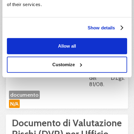
Edile
of their services.
Documento di
Valutazione dei
Rischi
Show details
obbligatorio
per tutte le
Imprese Edili,
Allow all
elaborato in
conformità alle
Customize
disposizioni
dell’Allegato IV
del D.Lgs.
81/08.
documento
N/A
Documento di Valutazione