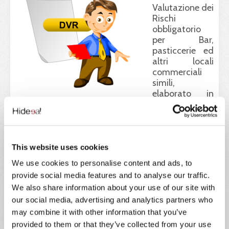
Valutazione dei
Rischi
obbligatorio
per Bar,
pasticcerie ed
altri locali
commerciali
simili,
elaborato in
conformità alle
disposizioni
dell’Allegato IV del D.Lgs. 81/08.
documento
This website uses cookies
N/A
We use cookies to personalise content and ads, to
provide social media features and to analyse our traffic.
Documento di Valutazione
We also share information about your use of our site with
our social media, advertising and analytics partners who
Rischi (DVR) per Impresa
may combine it with other information that you’ve
provided to them or that they’ve collected from your use