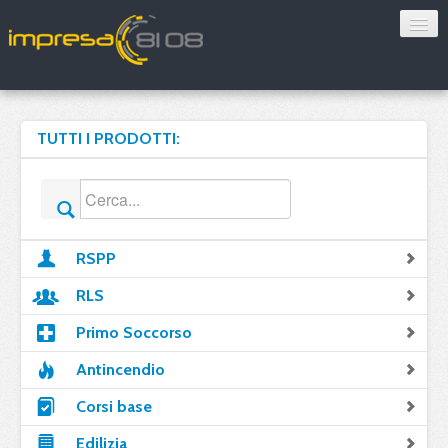
Consulenza
Sorveglianza sanitaria
TUTTI I PRODOTTI:
Convenzioni
Blog
RSPP
Chi siamo
RLS
Contatti
Primo Soccorso
Antincendio
Verifica 8108
Corsi base
Edilizia