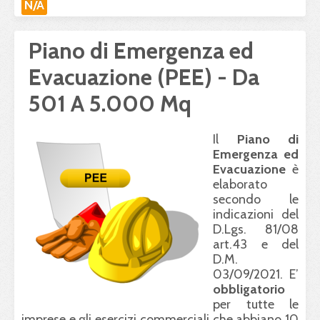
N/A
Piano di Emergenza ed
Evacuazione (PEE) - Da
501 A 5.000 Mq
Il
Piano di
Emergenza ed
Evacuazione
è
elaborato
secondo le
indicazioni del
D.Lgs. 81/08
art.43 e del
D.M.
03/09/2021. E’
obbligatorio
per tutte le
imprese e gli esercizi commerciali che abbiano 10