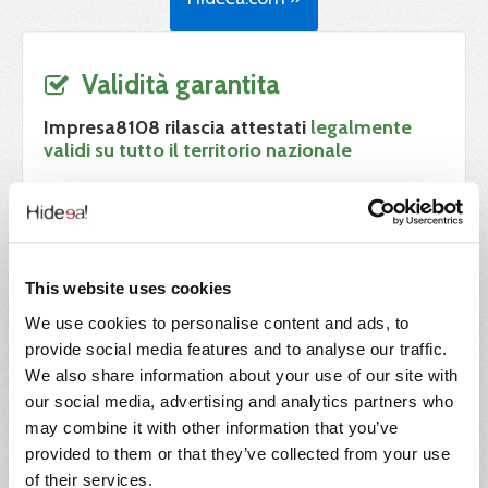
Validità garantita
Impresa8108 rilascia attestati
legalmente
validi su tutto il territorio nazionale
Progettato da Hideea, in collaborazione con
Xplica SRL
Validità garantita da:
This website uses cookies
Accordo Stato-Regioni 17 Aprile 2025
We use cookies to personalise content and ads, to
Determina di Accreditamento
provide social media features and to analyse our traffic.
We also share information about your use of our site with
Certificazione ISO 9001
our social media, advertising and analytics partners who
Tutte le certificazioni sono emesse da
Ente di
may combine it with other information that you’ve
Formazione Accreditato
provided to them or that they’ve collected from your use
of their services.