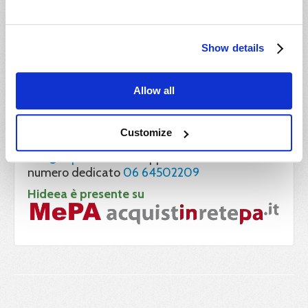
Show details
Allow all
Per le iscrizioni relative alle
Pubbliche
Customize
Amministrazioni
scrivere a
info@impresa8108.it
oppure chiamare il
numero dedicato
06 64502209
Hideea è presente su