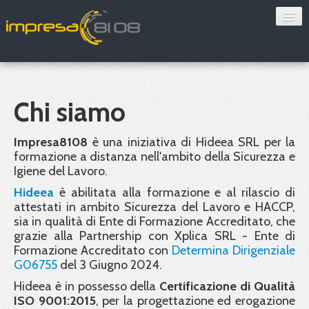
Consulenza
Sorveglianza sanitaria
Chi siamo
Convenzioni
Impresa8108
è una iniziativa di Hideea SRL per la
Blog
formazione a distanza nell'ambito della Sicurezza e
Igiene del Lavoro.
Chi siamo
Hideea
è abilitata alla formazione e al rilascio di
attestati in ambito Sicurezza del Lavoro e HACCP,
Contatti
sia in qualità di Ente di Formazione Accreditato, che
grazie alla Partnership con Xplica SRL - Ente di
Formazione Accreditato con
Determina Dirigenziale
Verifica 8108
G06755
del 3 Giugno 2024.
Hideea è in possesso della
Certificazione di Qualità
ISO 9001:2015
, per la progettazione ed erogazione