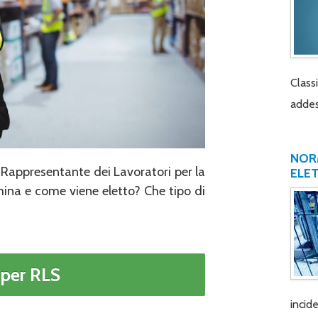
Class
addes
NORM
l Rappresentante dei Lavoratori per la
ELE
mina e come viene eletto? Che tipo di
per RLS
incide