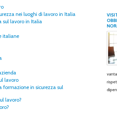
ro
rezza nei luoghi di lavoro in Italia
VISI
OBBL
 sul lavoro in Italia
NOR
 italiane
a
 azienda
vantag
ul lavoro
rispe
a formazione in sicurezza sul
dipen
sul lavoro?
voro?