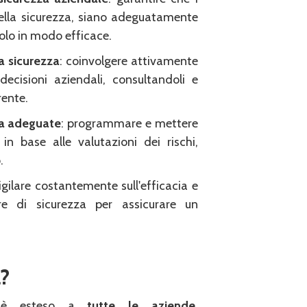
della sicurezza, siano adeguatamente
uolo in modo efficace.
a sicurezza
: coinvolgere attivamente
decisioni aziendali, consultandoli e
rente.
za adeguate
: programmare e mettere
n base alle valutazioni dei rischi,
.
vigilare costantemente sull'efficacia e
ure di sicurezza per assicurare un
?
ro è esteso a
tutte le aziende
,