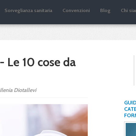
log
Sorveglianza sanitaria
Convenzioni
Blog
Chi si
 - Le 10 cose da
Ilenia Diotallevi
GUID
CATE
FOR