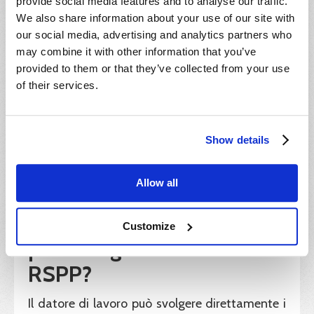
provide social media features and to analyse our traffic.
formazione di aggiornamento
anche in
We also share information about your use of our site with
modalità e-learning
, frequentando specifici
our social media, advertising and analytics partners who
corsi di aggiornamento RSPP
.
may combine it with other information that you’ve
provided to them or that they’ve collected from your use
Aggiornamento RSPP online - Rischio
of their services.
Basso
Aggiornamento RSPP online - Rischio
Medio
Show details
Aggiornamento RSPP online - Rischio Alto
Allow all
Quando il datore di lavoro
Customize
può svolgere il ruolo di
RSPP?
Il datore di lavoro può svolgere direttamente i