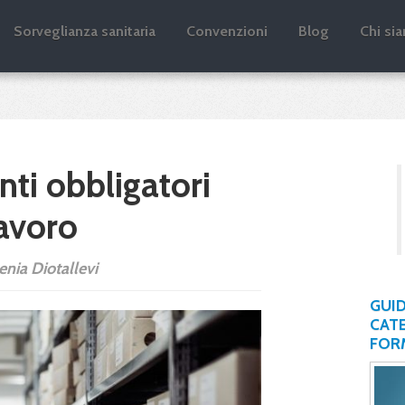
log
Sorveglianza sanitaria
Convenzioni
Blog
Chi si
ti obbligatori
lavoro
lenia Diotallevi
GUID
CATE
FOR