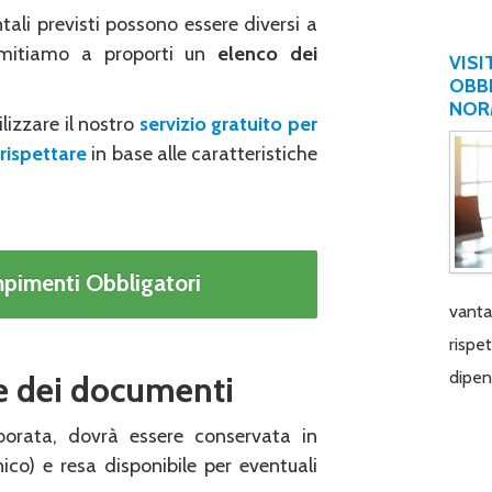
li previsti possono essere diversi a
 limitiamo a proporti un
elenco dei
VISI
OBBL
NOR
ilizzare il nostro
servizio gratuito per
rispettare
in base alle caratteristiche
empimenti Obbligatori
vantag
rispe
dipen
e dei documenti
borata, dovrà essere conservata in
ico) e resa disponibile per eventuali