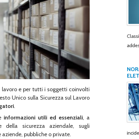
Class
addes
NORM
ELE
lavoro e per tutti i soggetti coinvolti
 Testo Unico sulla Sicurezza sul Lavoro
gatori
.
re
informazioni utili ed essenziali
, a
e della sicurezza aziendale, sugli
incide
aziende, pubbliche o private.