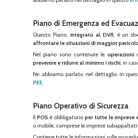
abbiamo parlato nel dettaglio in questo
art
Piano di Emergenza ed Evacua
Questo Piano,
integrato al DVR
, è un d
affrontare le situazioni di maggior pericol
Nel piano sono contenute le
operazioni
prevenire e ridurre al minimo i rischi
, in ca
Ne abbiamo parlato nel dettaglio in que
PEE
.
Piano Operativo di Sicurezza
Il
POS
è obbligatorio
per tutte le imprese e
o mobile, comprese le imprese subappaltatri
Contiene tutte le informazioni sulle procedu