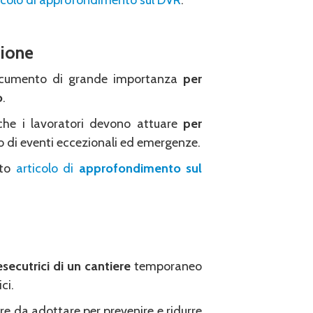
icolo di approfondimento sul DVR
.
zione
ocumento di grande importanza
per
o
.
che i lavoratori devono attuare
per
so di eventi eccezionali ed emergenze.
sto
articolo di
approfondimento sul
secutrici di un cantiere
temporaneo
ci.
re da adottare per prevenire e ridurre