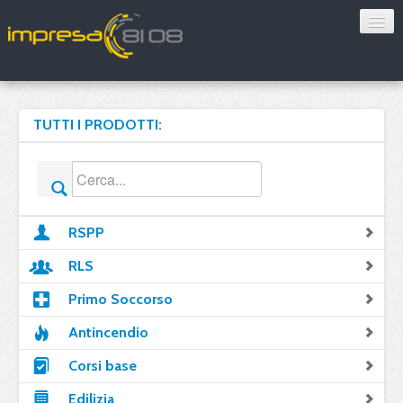
Consulenza
Sorveglianza sanitaria
TUTTI I PRODOTTI:
Convenzioni
Blog
RSPP
Chi siamo
RLS
Contatti
Primo Soccorso
Antincendio
Verifica 8108
Corsi base
Edilizia