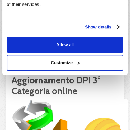
Corso di formazione
obbligatorio per tutti i
of their services.
Datori di Lavoro, Lavoratori e Lavoratori
Autonomi che devono acquisire le necessarie
conoscenze tecniche e le modalità di
organizzazione e conduzione dei lavori in quota
Show details
e...
online + parte pratica
Allow all
8 ore
Customize
Corso e Patentino
Aggiornamento DPI 3°
Categoria online