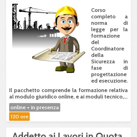
Corso
completo a
norma di
legge
per la
formazione
del
Coordinatore
della
Sicurezza in
fase di
progettazione
ed esecuzione
.
Il pacchetto comprende la formazione relativa
al
modulo giuridico online
, e ai
moduli tecnico,...
online + in presenza
120 ore
Addetto ai Lavori in Quota