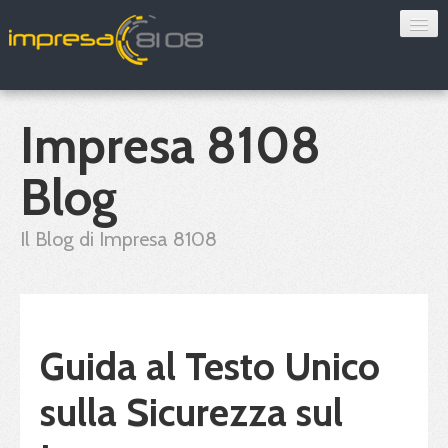
Consulenza
Sorveglianza sanitaria
Impresa 8108
Convenzioni
Blog
Blog
Il Blog di Impresa 8108
Chi siamo
Contatti
Guida al Testo Unico
Verifica 8108
sulla Sicurezza sul