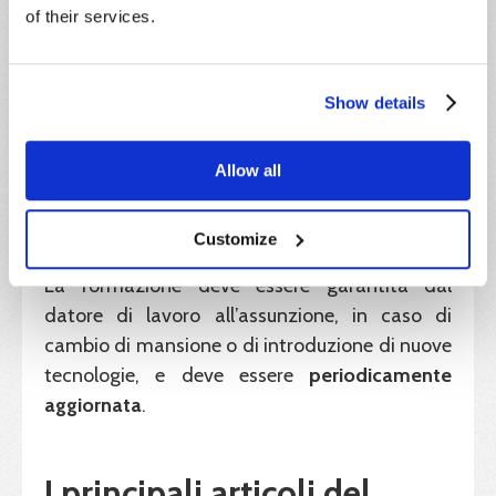
of their services.
riguarda la
formazione e l’informazione dei
lavoratori
, elementi indispensabili per creare
una cultura della sicurezza consapevole e
Show details
condivisa.
Ogni lavoratore deve conoscere i rischi
Allow all
connessi alla propria mansione, sapere come
prevenirli, e utilizzare correttamente le
Customize
attrezzature e i dispositivi di protezione.
La formazione deve essere garantita dal
datore di lavoro all’assunzione, in caso di
cambio di mansione o di introduzione di nuove
tecnologie, e deve essere
periodicamente
aggiornata
.
I principali articoli del