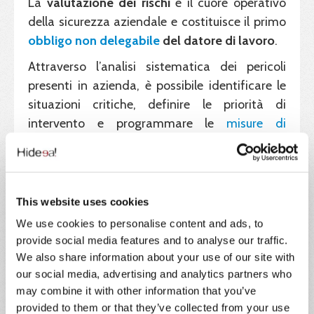
La
valutazione dei rischi
è il cuore operativo
della sicurezza aziendale e costituisce il primo
obbligo non delegabile
del datore di lavoro
.
Attraverso l’analisi sistematica dei pericoli
presenti in azienda, è possibile identificare le
situazioni critiche, definire le priorità di
intervento e programmare le
misure di
prevenzione e protezione
più efficaci.
I risultati di questa analisi devono essere
raccolti nel
Documento di Valutazione dei
This website uses cookies
Rischi - DVR
, che va costantemente
aggiornato in caso di modifiche ai processi o
We use cookies to personalise content and ads, to
provide social media features and to analyse our traffic.
all’organizzazione del lavoro.
We also share information about your use of our site with
our social media, advertising and analytics partners who
3. Informazione e formazione
may combine it with other information that you’ve
provided to them or that they’ve collected from your use
Il terzo pilastro del sistema di sicurezza