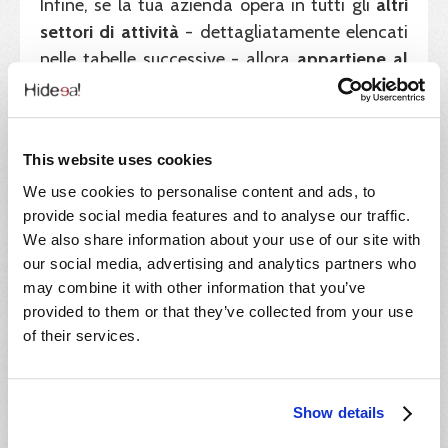
Infine, se la tua azienda opera in tutti gli
altri
settori di attività
- dettagliatamente elencati
nelle tabelle successive - allora
appartiene al
Gruppo A, B o C
in relazione all'
indice di
inabilità permanente
INAIL, associato
all'
attività svolta
e al
numero di lavoratori
This website uses cookies
assunti a
tempo indeterminato
presenti in
organico.
We use cookies to personalise content and ads, to
provide social media features and to analyse our traffic.
Le attività con indice di inabilità permanente
We also share information about your use of our site with
maggiore di 4
sono classificate come:
our social media, advertising and analytics partners who
may combine it with other information that you’ve
Gruppo A, se hanno più di 5 lavoratori;
provided to them or that they’ve collected from your use
Gruppo B, se hanno da 3 a 5 lavoratori;
of their services.
Gruppo C, se hanno 1 o 2 lavoratori.
Show details