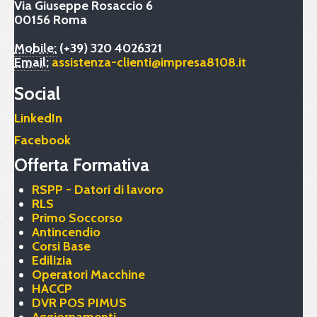
Via Giuseppe Rosaccio 6
00156 Roma
Mobile:
(+39) 320 4026321
Email:
assistenza-clienti@impresa8108.it
Social
LinkedIn
Facebook
Offerta Formativa
RSPP - Datori di lavoro
RLS
Primo Soccorso
Antincendio
Corsi Base
Edilizia
Operatori Macchine
HACCP
DVR POS PIMUS
Aggiornamenti