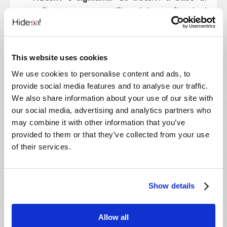
poliuretano sono utilizzati in applicazioni
che richiedono resistenza e durabilità, come
nell'industria edile e automobilistica
. I
sigillanti a base di poliuretano vengono
This website uses cookies
impiegati per sigillare giunti e crepe.
We use cookies to personalise content and ads, to
Materiali isolanti
. Nei settori dell'edilizia e
provide social media features and to analyse our traffic.
dell'industria manifatturiera, i materiali
We also share information about your use of our site with
our social media, advertising and analytics partners who
isolanti a base di poliuretano sono
may combine it with other information that you’ve
impiegati per migliorare l'
efficienza
provided to them or that they’ve collected from your use
energetica
di edifici e apparecchiature.
of their services.
Questi materiali contengono diisocianati
per conferire resistenza termica.
Componenti automobilistici
, tra cui
Show details
paraurti, schiume per i sedili, pannelli interni
e rivestimenti.
Allow all