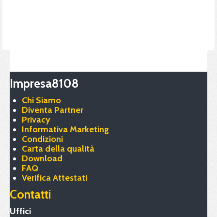
Impresa8108
Chi Siamo
Diventa Partner
Privacy
Informativa Marketing
Condizioni
Carta della qualità
Download
FAQ
Verifica Attestati
Contatti
Uffici