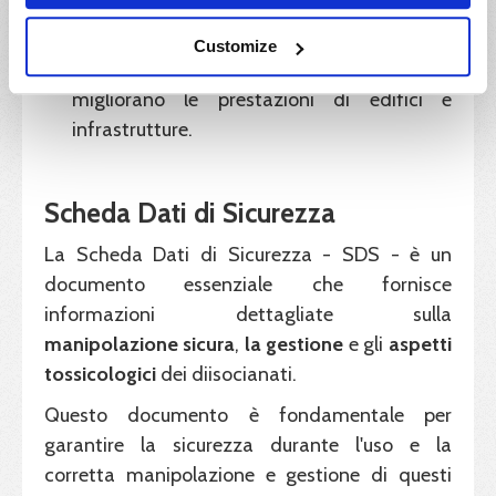
Materiali per l'edilizia
. I diisocianati sono
utilizzati nella produzione di isolanti,
Customize
mastici e materiali impermeabilizzanti, che
migliorano le prestazioni di edifici e
infrastrutture.
Scheda Dati di Sicurezza
La Scheda Dati di Sicurezza - SDS - è un
documento essenziale che fornisce
informazioni dettagliate sulla
manipolazione sicura
,
la
gestione
e gli
aspetti
tossicologici
dei diisocianati.
Questo documento è fondamentale per
garantire la sicurezza durante l'uso e la
corretta manipolazione e gestione di questi