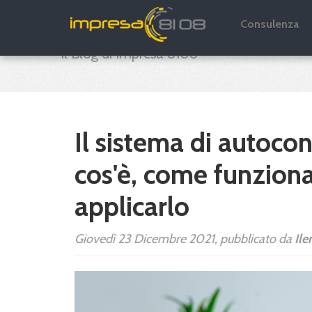
Impresa 8108 B
Consulenza
Il Blog di Impresa 8108
Il sistema di autoco
cos'è, come funzion
applicarlo
Giovedì 23 Dicembre 2021, pubblicato da
Ile