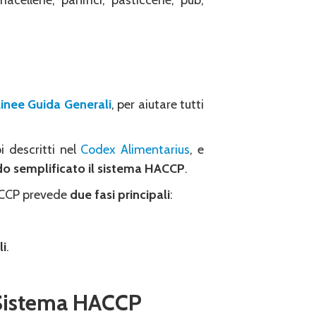
acellerie, panifici, pasticcerie, pub,
Linee Guida Generali
, per aiutare tutti
i descritti nel
Codex Alimentarius
, e
do semplificato il ​​sistema HACCP
.
CCP prevede
due fasi principali
:
li
.
l Sistema HACCP