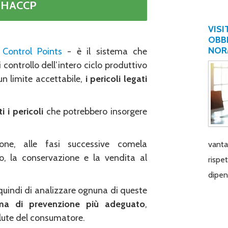
si HACCP
VISI
OBBL
NOR
 Control Points
- è il sistema che
di controllo dell’intero ciclo produttivo
 un limite accettabile,
i
pericoli legati
ti i pericoli
che potrebbero insorgere
one, alle fasi successive comela
vantag
to, la conservazione e la vendita al
rispe
dipen
quindi di analizzare ognuna di queste
ema di prevenzione più adeguato
,
alute del consumatore.