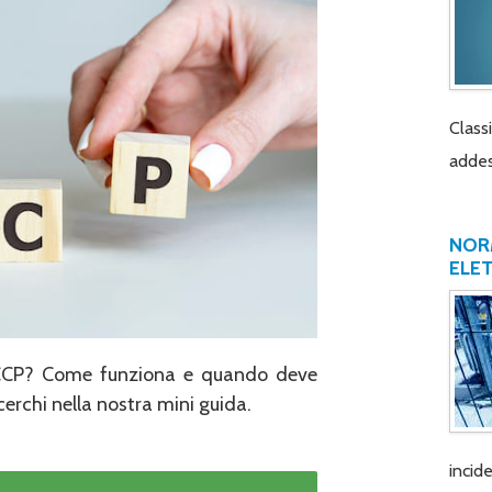
Class
addes
NORM
ELE
HACCP? Come funziona e quando deve
cerchi nella nostra mini guida.
incide