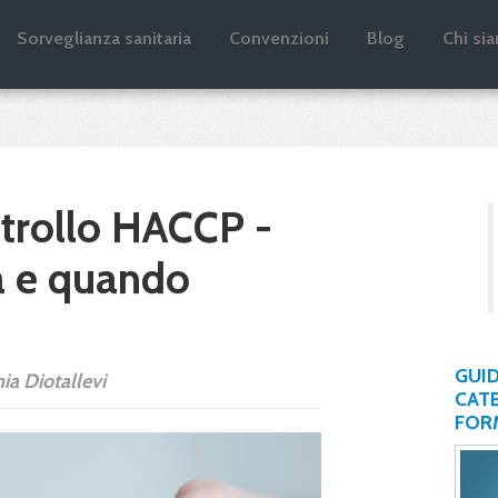
log
Sorveglianza sanitaria
Convenzioni
Blog
Chi si
ntrollo HACCP -
a e quando
GUID
nia Diotallevi
CATE
FOR