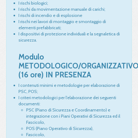
I rischi biologici;
I rischi da movimentazione manuale di carichi;
I rischi di incendio e di esplosione
I rischi nei lavori di montaggio e smontaggio di
elementi prefabbricati;
I dispositivi di protezione individuali e la segnaletica di
sicurezza.
Modulo
METODOLOGICO
/
ORGANIZZATIV
(16 ore) IN
PRESENZA
I contenuti minimi e metodologie per elaborazione di
PSC
,
POS
;
I criteri metodologici per l’elaborazione dei seguenti
documenti:
PSC
(Piano di Sicurezza e Coordinamento) e
integrazione con i Piani Operativi di Sicurezza ed il
Fascicolo,
POS
(Piano Operativo di Sicurezza),
Fascicolo,