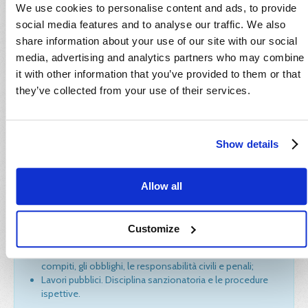
We use cookies to personalise content and ads, to provide
22.02.2012.
social media features and to analyse our traffic. We also
Modulo
GIURIDICO
(28 ore)
share information about your use of our site with our social
media, advertising and analytics partners who may combine
ONLINE
it with other information that you’ve provided to them or that
Legislazione di base in materia di sicurezza e di igiene
they’ve collected from your use of their services.
sul lavoro. Le normative europee e la loro valenza;
Il Testo Unico in materia di salute e sicurezza nei
luoghi di lavoro con particolare riferimento al Titolo I
del Testo Unico;
Show details
I soggetti del Sistema di Prevenzione Aziendale: i
compiti, gli obblighi, le responsabilità civili e penali;
Metodologie per l’individuazione, l’analisi e la
Allow all
valutazione dei rischi;
Legislazione specifica in materia di salute e sicurezza
nei cantieri temporanei o mobili e nei lavori in quota
Customize
(Titolo IV del Testo Unico);
Figure interessate alla realizzazione dell’opera: i
compiti, gli obblighi, le responsabilità civili e penali;
Lavori pubblici. Disciplina sanzionatoria e le procedure
ispettive.