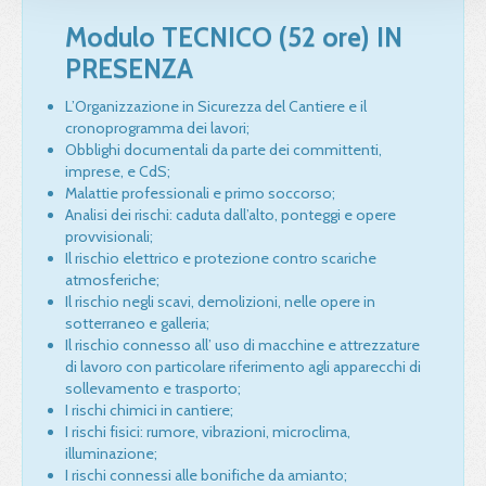
Modulo
TECNICO
(52 ore) IN
PRESENZA
L’Organizzazione in Sicurezza del Cantiere e il
cronoprogramma dei lavori;
Obblighi documentali da parte dei committenti,
imprese, e CdS;
Malattie professionali e primo soccorso;
Analisi dei rischi: caduta dall’alto, ponteggi e opere
provvisionali;
Il rischio elettrico e protezione contro scariche
atmosferiche;
Il rischio negli scavi, demolizioni, nelle opere in
sotterraneo e galleria;
Il rischio connesso all’ uso di macchine e attrezzature
di lavoro con particolare riferimento agli apparecchi di
sollevamento e trasporto;
I rischi chimici in cantiere;
I rischi fisici: rumore, vibrazioni, microclima,
illuminazione;
I rischi connessi alle bonifiche da amianto;