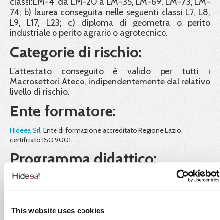
classi:LM-4, da LM-20 a LM-35, LM-69, LM-73, LM-
74; b) laurea conseguita nelle seguenti classi L7, L8,
L9, L17, L23; c) diploma di geometra o perito
industriale o perito agrario o agrotecnico.
Categorie di rischio:
L’attestato conseguito è valido per tutti i
Macrosettori Ateco, indipendentemente dal relativo
livello di rischio.
Ente formatore:
Hideea Srl
, Ente di formazione accreditato Regione Lazio,
certificato ISO 9001.
Programma didattico:
I contenuti del corso di formazione so
conformi al D.Lgs. 81/08 e alla
This website uses cookies
Conferenza Stato – Regioni del