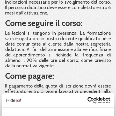
indicazioni necessarie per lo svolgimento del corso.
Il percorso didattico deve essere completato entro 6
mesi dall’attivazione.
Come seguire il corso:
Le lezioni si tengono in presenza. La formazione
sarà erogata da un nostro docente qualificato nelle
date comunicate al cliente dalla nostra segreteria
didattica. Ai fini dell’ammissione alla verifica finale
dell’apprendimento si richiede la frequenza di
almeno il 90% delle ore del corso, come previsto
dalla normativa vigente.
Come pagare:
Il pagamento della quota di iscrizione dovrà essere
effettuato entro 5 giorni lavorativi precedenti alla
data di inizio del corso. Le iscrizioni saranno in ogni
caso confermate fino ad esaurimento posti, in
ordine cronologico di contabilizzazione dei
pagamenti. La classe è a numero chiuso e sarà