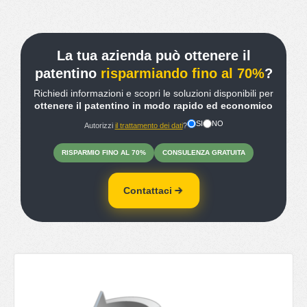
La tua azienda può ottenere il
patentino
risparmiando fino al 70%
?
Richiedi informazioni e scopri le soluzioni disponibili per
ottenere il patentino in modo rapido ed economico
SI
NO
Autorizzi
il trattamento dei dati
?
RISPARMIO
FINO
AL 70%
CONSULENZA
GRATUITA
Contattaci