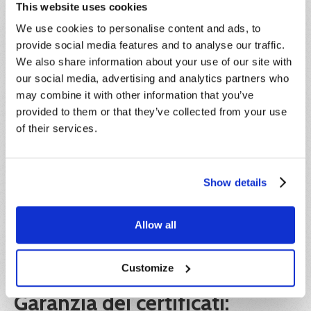
composta da un massimo di 30 partecipanti. Chi
This website uses cookies
vuole rinunciare alla partecipazione, pur avendo già
We use cookies to personalise content and ads, to
effettuato il pagamento, dovrà darne
provide social media features and to analyse our traffic.
comunicazione scritta entro e non oltre 5 giorni
We also share information about your use of our site with
antecedenti la data di inizio del corso,
indipendentemente dalla motivazione della
our social media, advertising and analytics partners who
rinuncia. L’importo corrisposto sarà convertito in
may combine it with other information that you’ve
credito formativo, utilizzabile entro l’anno solare di
provided to them or that they’ve collected from your use
riferimento.
of their services.
IVA:
Il prezzo indicato è esente IVA ai sensi dell'articolo
Show details
10, n. 20) del D.P.R. 26 ottobre 1972, n. 633.
Ente formatore:
Allow all
Hideea SRL, in collaborazione con Xplica SRL, Ente
di formazione accreditato Regione Lazio e
Customize
certificato ISO 9001.
Garanzia dei certificati: