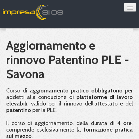
Consulenza
Sorveglianza sanitaria
Aggiornamento e
Convenzioni
rinnovo Patentino PLE -
Blog
Savona
Chi siamo
Corso di
aggiornamento pratico obbligatorio
per
addetti alla conduzione di
piattaforme di lavoro
Contatti
elevabili
, valido per il rinnovo dell’attestato e del
patentino
per la
PLE
.
Verifica 8108
Il corso di aggiornamento, della durata di
4 ore
,
comprende esclusivamente la
formazione pratica
sul mezzo
.