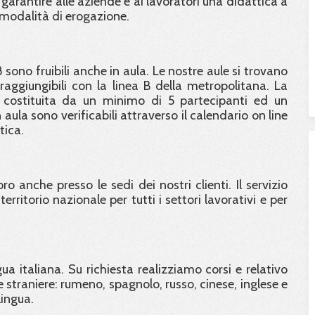
 garantire alle aziende e ai lavoratori una didattica a
 modalità di erogazione.
8 sono fruibili anche in aula. Le nostre aule si trovano
ggiungibili con la linea B della metropolitana. La
 costituita da un minimo di 5 partecipanti ed un
aula sono verificabili attraverso il calendario on line
tica.
o anche presso le sedi dei nostri clienti. Il servizio
erritorio nazionale per tutti i settori lavorativi e per
ngua italiana. Su richiesta realizziamo corsi e relativo
 straniere: rumeno, spagnolo, russo, cinese, inglese e
lingua.