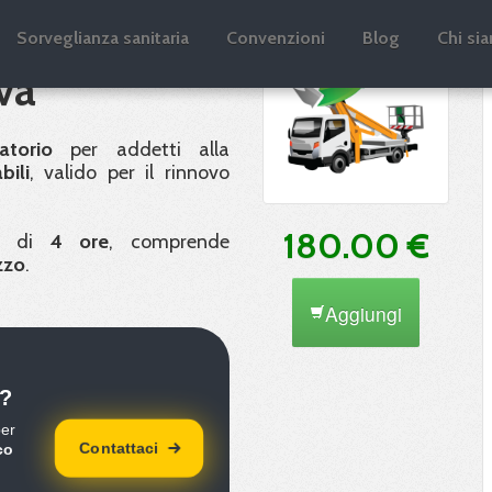
novo
Sorveglianza sanitaria
Convenzioni
Blog
Chi si
va
atorio
per addetti alla
bili
, valido per il rinnovo
180.00 €
ta di
4 ore
, comprende
zzo
.
Aggiungi
?
per
Contattaci
co