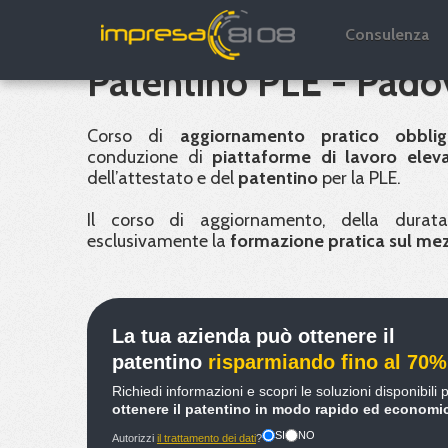
Aggiornamento e rin
Consulenza
Patentino PLE - Pado
Corso di
aggiornamento pratico obblig
conduzione di
piattaforme di lavoro eleva
dell’attestato e del
patentino
per la
PLE
.
Il corso di aggiornamento, della dura
esclusivamente la
formazione pratica sul me
La tua azienda può ottenere il
patentino
risparmiando fino al 70%
Richiedi informazioni e scopri le soluzioni disponibili 
ottenere il patentino in modo rapido ed economi
SI
NO
Autorizzi
il trattamento dei dati
?