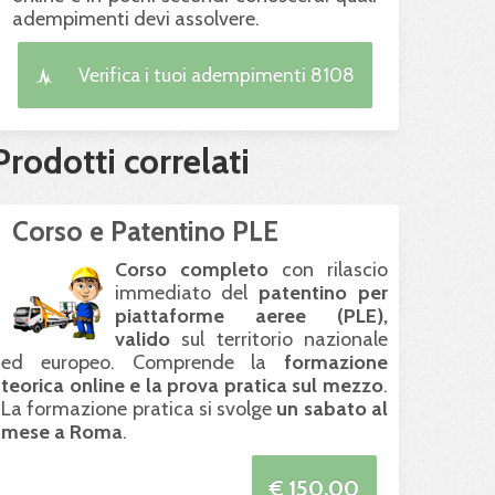
adempimenti devi assolvere.
Verifica i tuoi adempimenti 8108
Prodotti correlati
Corso e Patentino PLE
Corso completo
con rilascio
immediato del
patentino per
piattaforme aeree (
PLE
),
valido
sul territorio nazionale
ed europeo. Comprende la
formazione
teorica online e la prova pratica sul mezzo
.
La formazione pratica si svolge
un sabato al
mese a Roma
.
€ 150.00