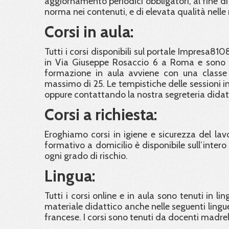
aggiornamento periodici obbligatori, al fine di
norma nei contenuti, e di elevata qualità nelle
Corsi in aula:
Tutti i corsi disponibili sul portale Impresa810
in Via Giuseppe Rosaccio 6 a Roma e sono ra
formazione in aula avviene con una classe
massimo di 25. Le tempistiche delle sessioni in 
oppure contattando la nostra segreteria didat
Corsi a richiesta:
Eroghiamo corsi in igiene e sicurezza del lavor
formativo a domicilio è disponibile sull’intero t
ogni grado di rischio.
Lingua:
Tutti i corsi online e in aula sono tenuti in li
materiale didattico anche nelle seguenti lingue
francese. I corsi sono tenuti da docenti madre