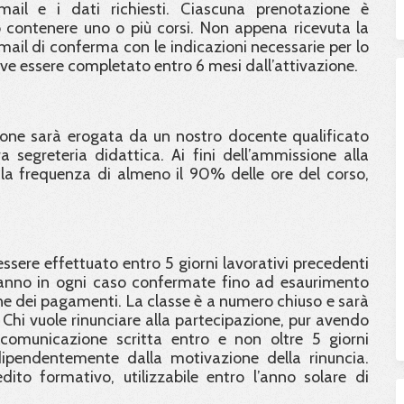
email e i dati richiesti. Ciascuna prenotazione è
contenere uno o più corsi. Non appena ricevuta la
email di conferma con le indicazioni necessarie per lo
eve essere completato entro 6 mesi dall’attivazione.
ione sarà erogata da un nostro docente qualificato
 segreteria didattica. Ai fini dell’ammissione alla
e la frequenza di almeno il 90% delle ore del corso,
ssere effettuato entro 5 giorni lavorativi precedenti
saranno in ogni caso confermate fino ad esaurimento
one dei pagamenti. La classe è a numero chiuso e sarà
hi vuole rinunciare alla partecipazione, pur avendo
comunicazione scritta entro e non oltre 5 giorni
dipendentemente dalla motivazione della rinuncia.
dito formativo, utilizzabile entro l’anno solare di