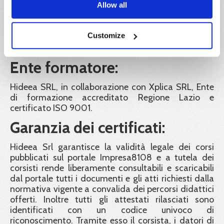
Allow all
IVA:
Customize
Il prezzo indicato è esente IVA ai sensi dell'articolo
10, n. 20) del D.P.R. 26 ottobre 1972, n. 633.
Ente formatore:
Hideea SRL, in collaborazione con Xplica SRL, Ente
di formazione accreditato Regione Lazio e
certificato ISO 9001.
Garanzia dei certificati:
Hideea Srl garantisce la validità legale dei corsi
pubblicati sul portale Impresa8108 e a tutela dei
corsisti rende liberamente consultabili e scaricabili
dal portale tutti i documenti e gli atti richiesti dalla
normativa vigente a convalida dei percorsi didattici
offerti. Inoltre tutti gli attestati rilasciati sono
identificati con un codice univoco di
riconoscimento. Tramite esso il corsista, i datori di