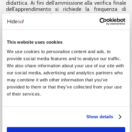
didattica. Ai fini dell’ammissione alla verifica finale
dell’apprendimento si richiede la frequenza di
almeno il 90% delle ore del corso, come previsto
dalla normativa vigente.
Come pagare:
This website uses cookies
Il pagamento della quota di iscrizione dovrà essere
effettuato entro 5 giorni lavorativi precedenti alla
We use cookies to personalise content and ads, to
data di inizio del corso. Le iscrizioni saranno in ogni
provide social media features and to analyse our traffic.
caso confermate fino ad esaurimento posti, in
We also share information about your use of our site with
ordine cronologico di contabilizzazione dei
our social media, advertising and analytics partners who
pagamenti. La classe è a numero chiuso e sarà
may combine it with other information that you’ve
composta da un massimo di 30 partecipanti. Chi
provided to them or that they’ve collected from your use
vuole rinunciare alla partecipazione, pur avendo già
effettuato il pagamento, dovrà darne
of their services.
comunicazione scritta entro e non oltre 5 giorni
antecedenti la data di inizio del corso,
indipendentemente dalla motivazione della
Show details
rinuncia. L’importo corrisposto sarà convertito in
credito formativo, utilizzabile entro l’anno solare di
riferimento.