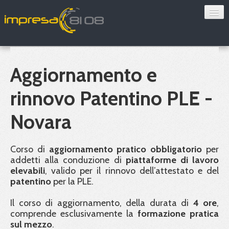
Consulenza
Sorveglianza sanitaria
Aggiornamento e
Convenzioni
rinnovo Patentino PLE -
Blog
Novara
Chi siamo
Corso di
aggiornamento pratico obbligatorio
per
addetti alla conduzione di
piattaforme di lavoro
Contatti
elevabili
, valido per il rinnovo dell’attestato e del
patentino
per la
PLE
.
Verifica 8108
Il corso di aggiornamento, della durata di
4 ore
,
comprende esclusivamente la
formazione pratica
sul mezzo
.