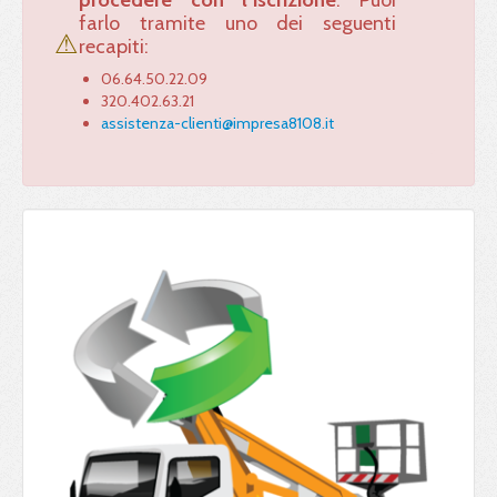
procedere con l’iscrizione
. Puoi
farlo tramite uno dei seguenti
⚠
recapiti:
06.64.50.22.09
320.402.63.21
assistenza-clienti@impresa8108.it