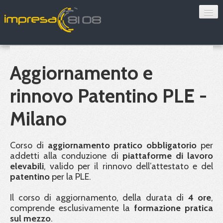
Consulenza
Sorveglianza sanitaria
Aggiornamento e
Convenzioni
rinnovo Patentino PLE -
Blog
Milano
Chi siamo
Corso di
aggiornamento pratico obbligatorio
per
addetti alla conduzione di
piattaforme di lavoro
Contatti
elevabili
, valido per il rinnovo dell’attestato e del
patentino
per la
PLE
.
Verifica 8108
Il corso di aggiornamento, della durata di
4 ore
,
comprende esclusivamente la
formazione pratica
sul mezzo
.