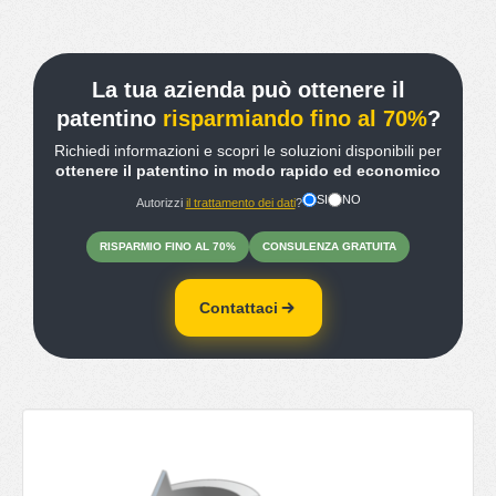
La tua azienda può ottenere il
patentino
risparmiando fino al 70%
?
Richiedi informazioni e scopri le soluzioni disponibili per
ottenere il patentino in modo rapido ed economico
SI
NO
Autorizzi
il trattamento dei dati
?
RISPARMIO
FINO
AL 70%
CONSULENZA
GRATUITA
Contattaci