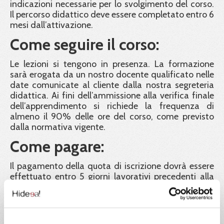
indicazioni necessarie per lo svolgimento del corso.
Il percorso didattico deve essere completato entro 6
mesi dall’attivazione.
Come seguire il corso:
Le lezioni si tengono in presenza. La formazione
sarà erogata da un nostro docente qualificato nelle
date comunicate al cliente dalla nostra segreteria
didattica. Ai fini dell’ammissione alla verifica finale
dell’apprendimento si richiede la frequenza di
almeno il 90% delle ore del corso, come previsto
dalla normativa vigente.
Come pagare:
Il pagamento della quota di iscrizione dovrà essere
effettuato entro 5 giorni lavorativi precedenti alla
data di inizio del corso. Le iscrizioni saranno in ogni
caso confermate fino ad esaurimento posti, in
ordine cronologico di contabilizzazione dei
pagamenti. La classe è a numero chiuso e sarà