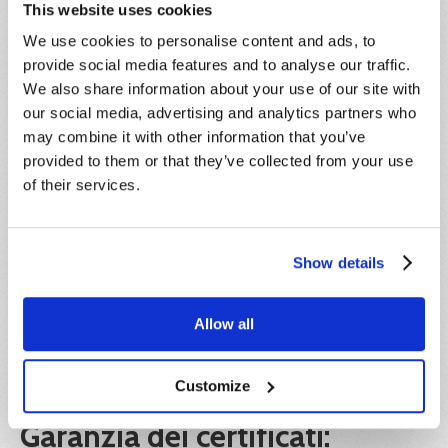
composta da un massimo di 30 partecipanti. Chi
This website uses cookies
vuole rinunciare alla partecipazione, pur avendo già
We use cookies to personalise content and ads, to
effettuato il pagamento, dovrà darne
provide social media features and to analyse our traffic.
comunicazione scritta entro e non oltre 5 giorni
We also share information about your use of our site with
antecedenti la data di inizio del corso,
indipendentemente dalla motivazione della
our social media, advertising and analytics partners who
rinuncia. L’importo corrisposto sarà convertito in
may combine it with other information that you’ve
credito formativo, utilizzabile entro l’anno solare di
provided to them or that they’ve collected from your use
riferimento.
of their services.
IVA:
Il prezzo indicato è esente IVA ai sensi dell'articolo
Show details
10, n. 20) del D.P.R. 26 ottobre 1972, n. 633.
Ente formatore:
Allow all
Hideea SRL, in collaborazione con Xplica SRL, Ente
di formazione accreditato Regione Lazio e
Customize
certificato ISO 9001.
Garanzia dei certificati: