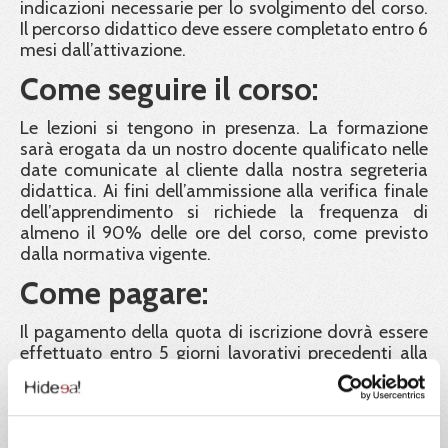
indicazioni necessarie per lo svolgimento del corso.
Il percorso didattico deve essere completato entro 6
mesi dall’attivazione.
Come seguire il corso:
Le lezioni si tengono in presenza. La formazione
sarà erogata da un nostro docente qualificato nelle
date comunicate al cliente dalla nostra segreteria
didattica. Ai fini dell’ammissione alla verifica finale
dell’apprendimento si richiede la frequenza di
almeno il 90% delle ore del corso, come previsto
dalla normativa vigente.
Come pagare:
Il pagamento della quota di iscrizione dovrà essere
effettuato entro 5 giorni lavorativi precedenti alla
data di inizio del corso. Le iscrizioni saranno in ogni
caso confermate fino ad esaurimento posti, in
ordine cronologico di contabilizzazione dei
pagamenti. La classe è a numero chiuso e sarà