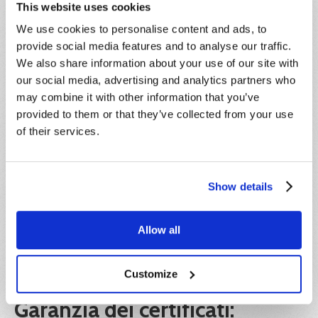
composta da un massimo di 30 partecipanti. Chi
This website uses cookies
vuole rinunciare alla partecipazione, pur avendo già
We use cookies to personalise content and ads, to
effettuato il pagamento, dovrà darne
provide social media features and to analyse our traffic.
comunicazione scritta entro e non oltre 5 giorni
We also share information about your use of our site with
antecedenti la data di inizio del corso,
indipendentemente dalla motivazione della
our social media, advertising and analytics partners who
rinuncia. L’importo corrisposto sarà convertito in
may combine it with other information that you’ve
credito formativo, utilizzabile entro l’anno solare di
provided to them or that they’ve collected from your use
riferimento.
of their services.
IVA:
Il prezzo indicato è esente IVA ai sensi dell'articolo
Show details
10, n. 20) del D.P.R. 26 ottobre 1972, n. 633.
Ente formatore:
Allow all
Hideea SRL, in collaborazione con Xplica SRL, Ente
di formazione accreditato Regione Lazio e
Customize
certificato ISO 9001.
Garanzia dei certificati: