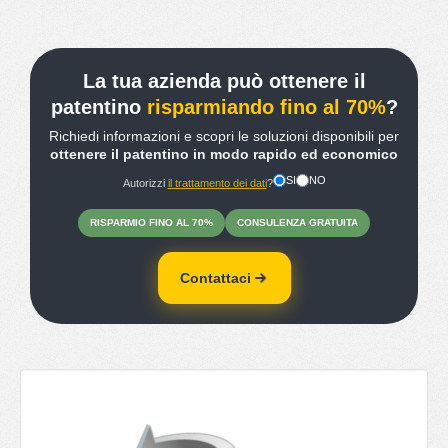
La tua azienda può ottenere il
patentino
risparmiando fino al 70%
?
Richiedi informazioni e scopri le soluzioni disponibili per
ottenere il patentino in modo rapido ed economico
SI
NO
Autorizzi
il trattamento dei dati
?
RISPARMIO
FINO
AL 70%
CONSULENZA
GRATUITA
Contattaci