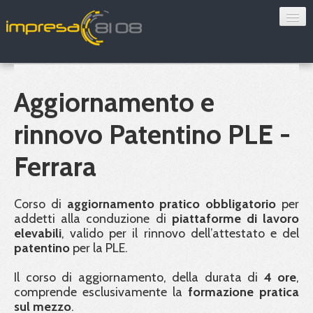
Consulenza
Sorveglianza sanitaria
Aggiornamento e
Convenzioni
rinnovo Patentino PLE -
Blog
Ferrara
Chi siamo
Corso di
aggiornamento pratico obbligatorio
per
addetti alla conduzione di
piattaforme di lavoro
Contatti
elevabili
, valido per il rinnovo dell’attestato e del
patentino
per la
PLE
.
Verifica 8108
Il corso di aggiornamento, della durata di
4 ore
,
comprende esclusivamente la
formazione pratica
sul mezzo
.