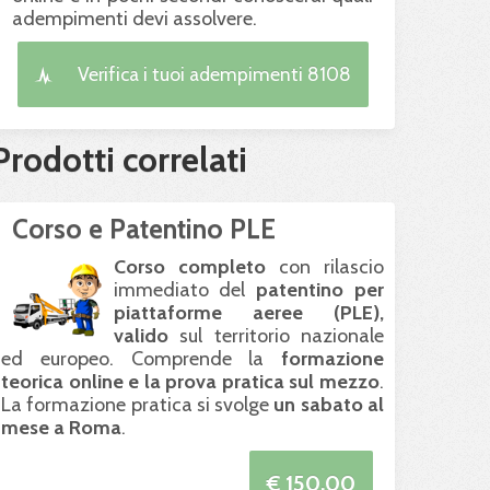
adempimenti devi assolvere.
Verifica i tuoi adempimenti 8108
Prodotti correlati
Corso e Patentino PLE
Corso completo
con rilascio
immediato del
patentino per
piattaforme aeree (
PLE
),
valido
sul territorio nazionale
ed europeo. Comprende la
formazione
teorica online e la prova pratica sul mezzo
.
La formazione pratica si svolge
un sabato al
mese a Roma
.
€ 150.00