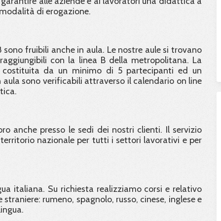
 garantire alle aziende e ai lavoratori una didattica a
 modalità di erogazione.
8 sono fruibili anche in aula. Le nostre aule si trovano
ggiungibili con la linea B della metropolitana. La
 costituita da un minimo di 5 partecipanti ed un
aula sono verificabili attraverso il calendario on line
tica.
o anche presso le sedi dei nostri clienti. Il servizio
erritorio nazionale per tutti i settori lavorativi e per
ngua italiana. Su richiesta realizziamo corsi e relativo
 straniere: rumeno, spagnolo, russo, cinese, inglese e
lingua.