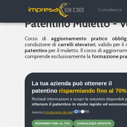
Aggiornamento e rin
Consulenza
Patentino Muletto - 
Corso di
aggiornamento pratico obblig
conduzione di
carrelli elevatori
, valido per il
patentino
per il muletto. Il corso di aggiornam
comprende esclusivamente la
formazione pra
La tua azienda può ottenere il
patentino
risparmiando fino al 70%
Richiedi informazioni e scopri le soluzioni disponibili 
ottenere il patentino in modo rapido ed economi
SI
NO
Autorizzi
il trattamento dei dati
?
RISPARMIO
FINO
AL 70%
CONSULENZA
GRATUITA