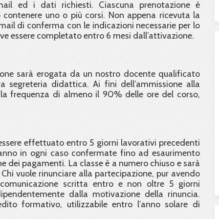
email ed i dati richiesti. Ciascuna prenotazione è
contenere uno o più corsi. Non appena ricevuta la
email di conferma con le indicazioni necessarie per lo
eve essere completato entro 6 mesi dall’attivazione.
ione sarà erogata da un nostro docente qualificato
 segreteria didattica. Ai fini dell’ammissione alla
e la frequenza di almeno il 90% delle ore del corso,
ssere effettuato entro 5 giorni lavorativi precedenti
saranno in ogni caso confermate fino ad esaurimento
one dei pagamenti. La classe è a numero chiuso e sarà
hi vuole rinunciare alla partecipazione, pur avendo
comunicazione scritta entro e non oltre 5 giorni
dipendentemente dalla motivazione della rinuncia.
dito formativo, utilizzabile entro l’anno solare di