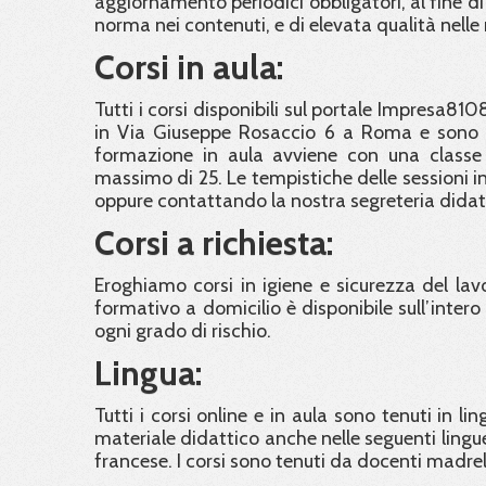
aggiornamento periodici obbligatori, al fine di
norma nei contenuti, e di elevata qualità nelle
Corsi in aula:
Tutti i corsi disponibili sul portale Impresa810
in Via Giuseppe Rosaccio 6 a Roma e sono ra
formazione in aula avviene con una classe
massimo di 25. Le tempistiche delle sessioni in 
oppure contattando la nostra segreteria didat
Corsi a richiesta:
Eroghiamo corsi in igiene e sicurezza del lavor
formativo a domicilio è disponibile sull’intero t
ogni grado di rischio.
Lingua:
Tutti i corsi online e in aula sono tenuti in li
materiale didattico anche nelle seguenti lingue
francese. I corsi sono tenuti da docenti madre