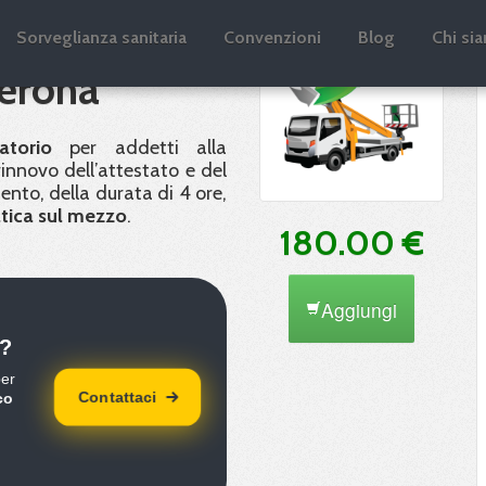
novo
Sorveglianza sanitaria
Convenzioni
Blog
Chi si
Verona
atorio
per addetti alla
 rinnovo dell’attestato e del
ento, della durata di 4 ore,
tica sul mezzo
.
180.00 €
Aggiungi
?
per
Contattaci
co