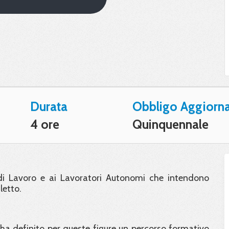
Durata
Obbligo Aggiorn
4 ore
Quinquennale
i di Lavoro e ai Lavoratori Autonomi che intendono
letto.
a definito per queste figure un percorso formativo