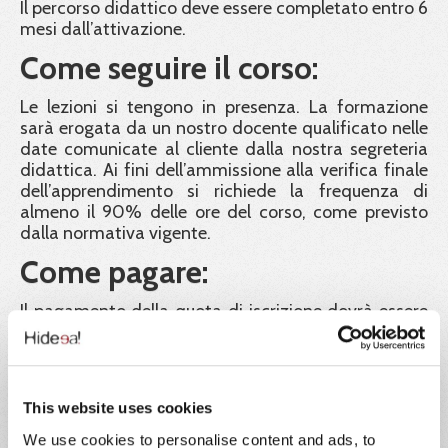
Il percorso didattico deve essere completato entro 6
mesi dall’attivazione.
Come seguire il corso:
Le lezioni si tengono in presenza. La formazione
sarà erogata da un nostro docente qualificato nelle
date comunicate al cliente dalla nostra segreteria
didattica. Ai fini dell’ammissione alla verifica finale
dell’apprendimento si richiede la frequenza di
almeno il 90% delle ore del corso, come previsto
dalla normativa vigente.
Come pagare:
Il pagamento della quota di iscrizione dovrà essere
effettuato entro 5 giorni lavorativi precedenti alla
data di inizio del corso. Le iscrizioni saranno in ogni
caso confermate fino ad esaurimento posti, in
ordine cronologico di contabilizzazione dei
This website uses cookies
pagamenti. La classe è a numero chiuso e sarà
composta da un massimo di 30 partecipanti. Chi
We use cookies to personalise content and ads, to