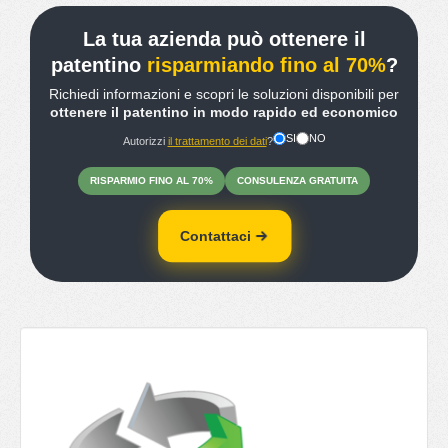
La tua azienda può ottenere il
patentino
risparmiando fino al 70%
?
Richiedi informazioni e scopri le soluzioni disponibili per
ottenere il patentino in modo rapido ed economico
SI
NO
Autorizzi
il trattamento dei dati
?
RISPARMIO
FINO
AL 70%
CONSULENZA
GRATUITA
Contattaci