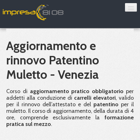
Consulenza
Sorveglianza sanitaria
Aggiornamento e
Convenzioni
rinnovo Patentino
Blog
Muletto - Venezia
Chi siamo
Corso di
aggiornamento pratico obbligatorio
per
addetti alla conduzione di
carrelli elevatori
, valido
Contatti
per il rinnovo dell’attestato e del
patentino
per il
muletto. Il corso di aggiornamento, della durata di 4
Verifica 8108
ore, comprende esclusivamente la
formazione
pratica sul mezzo
.