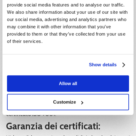
vuole rinunciare alla partecipazione, pur avendo già
provide social media features and to analyse our traffic.
effettuato il pagamento, dovrà darne
We also share information about your use of our site with
comunicazione scritta entro e non oltre 5 giorni
our social media, advertising and analytics partners who
antecedenti la data di inizio del corso,
may combine it with other information that you’ve
indipendentemente dalla motivazione della
provided to them or that they’ve collected from your use
rinuncia. L’importo corrisposto sarà convertito in
credito formativo, utilizzabile entro l’anno solare di
of their services.
riferimento.
IVA:
Show details
Il prezzo indicato è esente IVA ai sensi dell'articolo
10, n. 20) del D.P.R. 26 ottobre 1972, n. 633.
Allow all
Ente formatore:
Hideea SRL, in collaborazione con Xplica SRL, Ente
Customize
di formazione accreditato Regione Lazio e
certificato ISO 9001.
Garanzia dei certificati: