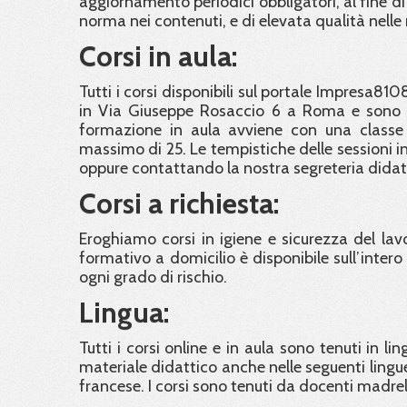
aggiornamento periodici obbligatori, al fine di
norma nei contenuti, e di elevata qualità nelle
Corsi in aula:
Tutti i corsi disponibili sul portale Impresa810
in Via Giuseppe Rosaccio 6 a Roma e sono ra
formazione in aula avviene con una classe
massimo di 25. Le tempistiche delle sessioni in 
oppure contattando la nostra segreteria didat
Corsi a richiesta:
Eroghiamo corsi in igiene e sicurezza del lavor
formativo a domicilio è disponibile sull’intero t
ogni grado di rischio.
Lingua:
Tutti i corsi online e in aula sono tenuti in li
materiale didattico anche nelle seguenti lingue
francese. I corsi sono tenuti da docenti madre