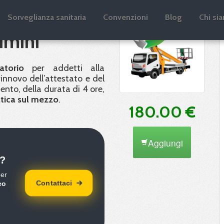
novo
Sorveglianza sanitaria
Convenzioni
Blog
Chi si
imini
atorio
per addetti alla
 rinnovo dell’attestato e del
ento, della durata di 4 ore,
tica sul mezzo
.
180.00 €
Aggiungi
?
per
Contattaci
co