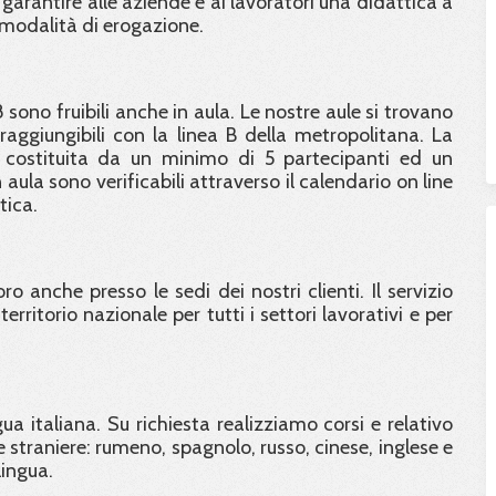
 garantire alle aziende e ai lavoratori una didattica a
 modalità di erogazione.
8 sono fruibili anche in aula. Le nostre aule si trovano
ggiungibili con la linea B della metropolitana. La
 costituita da un minimo di 5 partecipanti ed un
aula sono verificabili attraverso il calendario on line
tica.
o anche presso le sedi dei nostri clienti. Il servizio
erritorio nazionale per tutti i settori lavorativi e per
ngua italiana. Su richiesta realizziamo corsi e relativo
 straniere: rumeno, spagnolo, russo, cinese, inglese e
lingua.