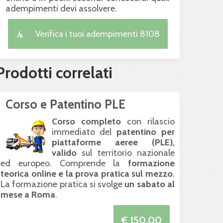
adempimenti devi assolvere.
Verifica i tuoi adempimenti 8108
Prodotti correlati
Corso e Patentino PLE
Corso completo
con rilascio
immediato del
patentino per
piattaforme aeree (
PLE
),
valido
sul territorio nazionale
ed europeo. Comprende la
formazione
teorica online e la prova pratica sul mezzo
.
La formazione pratica si svolge
un sabato al
mese a Roma
.
€ 150.00