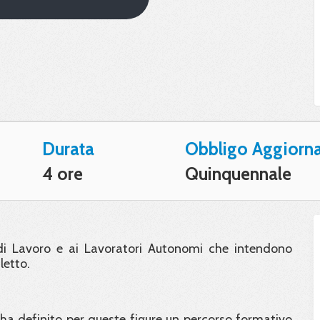
Durata
Obbligo Aggiorn
4 ore
Quinquennale
i di Lavoro e ai Lavoratori Autonomi che intendono
letto.
a definito per queste figure un percorso formativo