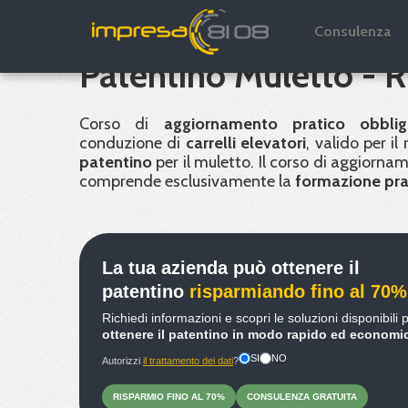
Aggiornamento e rin
Consulenza
Patentino Muletto - R
Corso di
aggiornamento pratico obblig
conduzione di
carrelli elevatori
, valido per il
patentino
per il muletto. Il corso di aggiornam
comprende esclusivamente la
formazione pra
La tua azienda può ottenere il
patentino
risparmiando fino al 70%
Richiedi informazioni e scopri le soluzioni disponibili 
ottenere il patentino in modo rapido ed economi
SI
NO
Autorizzi
il trattamento dei dati
?
RISPARMIO
FINO
AL 70%
CONSULENZA
GRATUITA