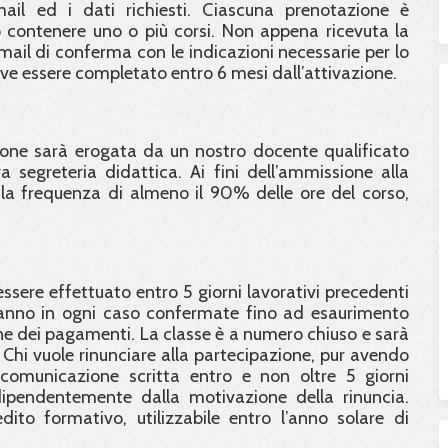
email ed i dati richiesti. Ciascuna prenotazione è
contenere uno o più corsi. Non appena ricevuta la
email di conferma con le indicazioni necessarie per lo
eve essere completato entro 6 mesi dall’attivazione.
ione sarà erogata da un nostro docente qualificato
 segreteria didattica. Ai fini dell’ammissione alla
e la frequenza di almeno il 90% delle ore del corso,
ssere effettuato entro 5 giorni lavorativi precedenti
saranno in ogni caso confermate fino ad esaurimento
one dei pagamenti. La classe è a numero chiuso e sarà
hi vuole rinunciare alla partecipazione, pur avendo
comunicazione scritta entro e non oltre 5 giorni
dipendentemente dalla motivazione della rinuncia.
dito formativo, utilizzabile entro l’anno solare di