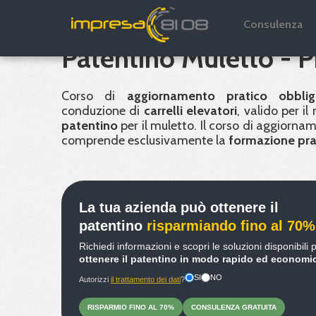
Aggiornamento e rin
Consulenza
Patentino Muletto - 
Corso di
aggiornamento pratico obblig
conduzione di
carrelli elevatori
, valido per il
patentino
per il muletto. Il corso di aggiornam
comprende esclusivamente la
formazione pra
La tua azienda può ottenere il
patentino
risparmiando fino al 70%
Richiedi informazioni e scopri le soluzioni disponibili 
ottenere il patentino in modo rapido ed economi
SI
NO
Autorizzi
il trattamento dei dati
?
RISPARMIO
FINO
AL 70%
CONSULENZA
GRATUITA