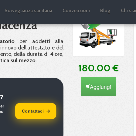
novo
Sorveglianza sanitaria
Convenzioni
Blog
Chi si
Piacenza
atorio
per addetti alla
 rinnovo dell’attestato e del
ento, della durata di 4 ore,
tica sul mezzo
.
180.00 €
Aggiungi
?
per
Contattaci
co