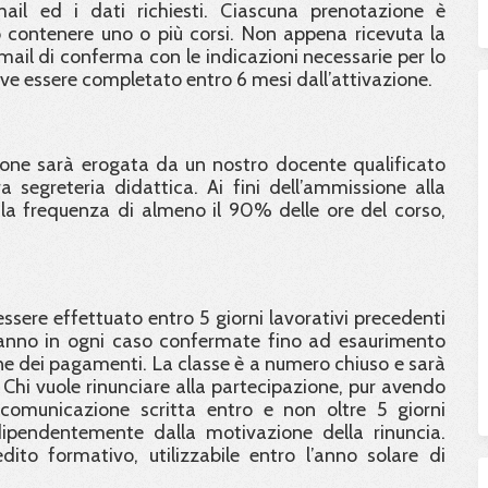
email ed i dati richiesti. Ciascuna prenotazione è
contenere uno o più corsi. Non appena ricevuta la
email di conferma con le indicazioni necessarie per lo
eve essere completato entro 6 mesi dall’attivazione.
ione sarà erogata da un nostro docente qualificato
 segreteria didattica. Ai fini dell’ammissione alla
e la frequenza di almeno il 90% delle ore del corso,
ssere effettuato entro 5 giorni lavorativi precedenti
saranno in ogni caso confermate fino ad esaurimento
one dei pagamenti. La classe è a numero chiuso e sarà
hi vuole rinunciare alla partecipazione, pur avendo
comunicazione scritta entro e non oltre 5 giorni
dipendentemente dalla motivazione della rinuncia.
dito formativo, utilizzabile entro l’anno solare di