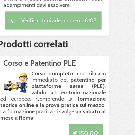
adempimenti devi assolvere.
Verifica i tuoi adempimenti 8108
Prodotti correlati
Corso e Patentino PLE
Corso completo
con rilascio
immediato del
patentino per
piattaforme aeree (
PLE
),
valido
sul territorio nazionale
ed europeo. Comprende la
formazione
teorica online e la prova pratica sul mezzo
.
La formazione pratica si svolge
un sabato al
mese a Roma
.
€ 150.00