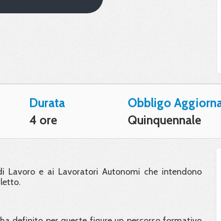
Durata
Obbligo Aggiorn
4 ore
Quinquennale
i di Lavoro e ai Lavoratori Autonomi che intendono
letto.
a definito per queste figure un percorso formativo