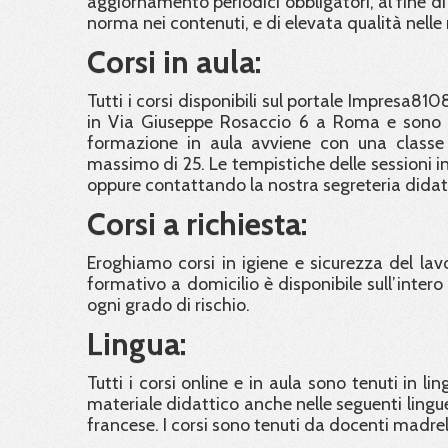
aggiornamento periodici obbligatori, al fine di
norma nei contenuti, e di elevata qualità nelle
Corsi in aula:
Tutti i corsi disponibili sul portale Impresa810
in Via Giuseppe Rosaccio 6 a Roma e sono ra
formazione in aula avviene con una classe
massimo di 25. Le tempistiche delle sessioni in 
oppure contattando la nostra segreteria didat
Corsi a richiesta:
Eroghiamo corsi in igiene e sicurezza del lavor
formativo a domicilio è disponibile sull’intero t
ogni grado di rischio.
Lingua:
Tutti i corsi online e in aula sono tenuti in li
materiale didattico anche nelle seguenti lingue
francese. I corsi sono tenuti da docenti madre