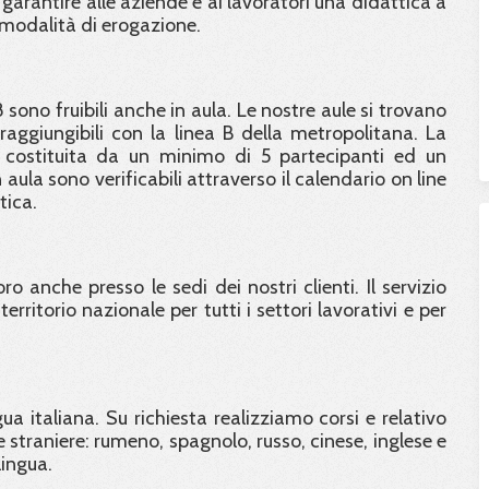
 garantire alle aziende e ai lavoratori una didattica a
 modalità di erogazione.
8 sono fruibili anche in aula. Le nostre aule si trovano
ggiungibili con la linea B della metropolitana. La
 costituita da un minimo di 5 partecipanti ed un
aula sono verificabili attraverso il calendario on line
tica.
o anche presso le sedi dei nostri clienti. Il servizio
erritorio nazionale per tutti i settori lavorativi e per
ngua italiana. Su richiesta realizziamo corsi e relativo
 straniere: rumeno, spagnolo, russo, cinese, inglese e
lingua.