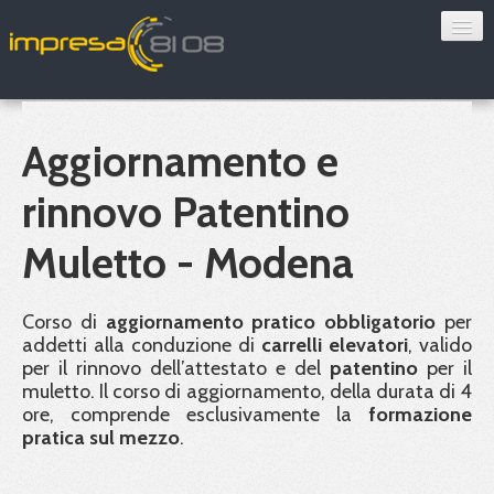
Consulenza
Sorveglianza sanitaria
Aggiornamento e
Convenzioni
rinnovo Patentino
Blog
Muletto - Modena
Chi siamo
Corso di
aggiornamento pratico obbligatorio
per
addetti alla conduzione di
carrelli elevatori
, valido
Contatti
per il rinnovo dell’attestato e del
patentino
per il
muletto. Il corso di aggiornamento, della durata di 4
Verifica 8108
ore, comprende esclusivamente la
formazione
pratica sul mezzo
.