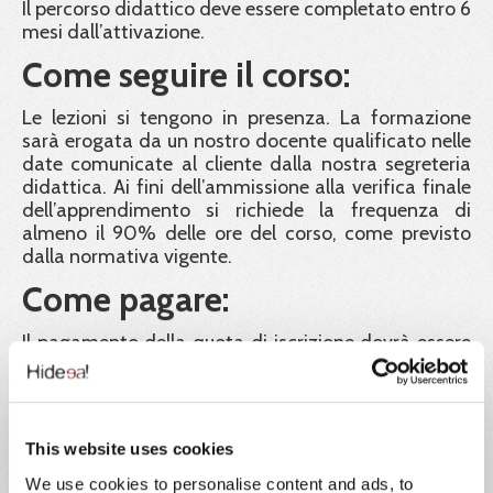
Il percorso didattico deve essere completato entro 6
mesi dall’attivazione.
Come seguire il corso:
Le lezioni si tengono in presenza. La formazione
sarà erogata da un nostro docente qualificato nelle
date comunicate al cliente dalla nostra segreteria
didattica. Ai fini dell’ammissione alla verifica finale
dell’apprendimento si richiede la frequenza di
almeno il 90% delle ore del corso, come previsto
dalla normativa vigente.
Come pagare:
Il pagamento della quota di iscrizione dovrà essere
effettuato entro 5 giorni lavorativi precedenti alla
data di inizio del corso. Le iscrizioni saranno in ogni
caso confermate fino ad esaurimento posti, in
ordine cronologico di contabilizzazione dei
This website uses cookies
pagamenti. La classe è a numero chiuso e sarà
composta da un massimo di 30 partecipanti. Chi
We use cookies to personalise content and ads, to