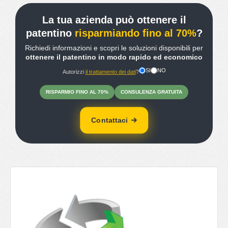
La tua azienda può ottenere il
patentino
risparmiando fino al 70%
?
Richiedi informazioni e scopri le soluzioni disponibili per
ottenere il patentino in modo rapido ed economico
SI
NO
Autorizzi
il trattamento dei dati
?
RISPARMIO
FINO
AL 70%
CONSULENZA
GRATUITA
Contattaci