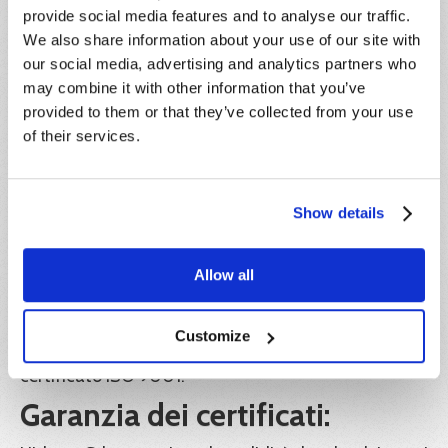
vuole rinunciare alla partecipazione, pur avendo già
provide social media features and to analyse our traffic.
effettuato il pagamento, dovrà darne
We also share information about your use of our site with
comunicazione scritta entro e non oltre 5 giorni
our social media, advertising and analytics partners who
antecedenti la data di inizio del corso,
may combine it with other information that you’ve
indipendentemente dalla motivazione della
provided to them or that they’ve collected from your use
rinuncia. L’importo corrisposto sarà convertito in
credito formativo, utilizzabile entro l’anno solare di
of their services.
riferimento.
IVA:
Show details
Il prezzo indicato è esente IVA ai sensi dell'articolo
10, n. 20) del D.P.R. 26 ottobre 1972, n. 633.
Allow all
Ente formatore:
Hideea SRL, in collaborazione con Xplica SRL, Ente
Customize
di formazione accreditato Regione Lazio e
certificato ISO 9001.
Garanzia dei certificati: