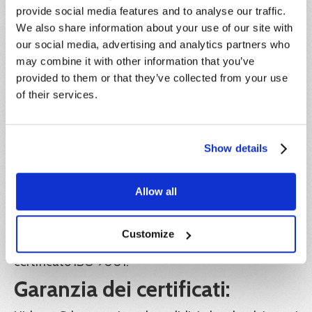
vuole rinunciare alla partecipazione, pur avendo già
provide social media features and to analyse our traffic.
effettuato il pagamento, dovrà darne
We also share information about your use of our site with
comunicazione scritta entro e non oltre 5 giorni
our social media, advertising and analytics partners who
antecedenti la data di inizio del corso,
may combine it with other information that you’ve
indipendentemente dalla motivazione della
provided to them or that they’ve collected from your use
rinuncia. L’importo corrisposto sarà convertito in
credito formativo, utilizzabile entro l’anno solare di
of their services.
riferimento.
IVA:
Show details
Il prezzo indicato è esente IVA ai sensi dell'articolo
10, n. 20) del D.P.R. 26 ottobre 1972, n. 633.
Allow all
Ente formatore:
Hideea SRL, in collaborazione con Xplica SRL, Ente
Customize
di formazione accreditato Regione Lazio e
certificato ISO 9001.
Garanzia dei certificati: