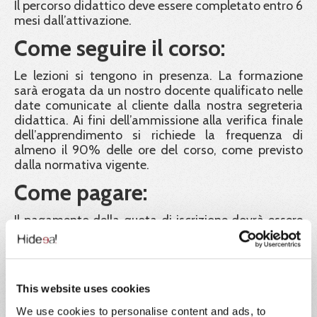
Il percorso didattico deve essere completato entro 6
mesi dall’attivazione.
Come seguire il corso:
Le lezioni si tengono in presenza. La formazione
sarà erogata da un nostro docente qualificato nelle
date comunicate al cliente dalla nostra segreteria
didattica. Ai fini dell’ammissione alla verifica finale
dell’apprendimento si richiede la frequenza di
almeno il 90% delle ore del corso, come previsto
dalla normativa vigente.
Come pagare:
Il pagamento della quota di iscrizione dovrà essere
effettuato entro 5 giorni lavorativi precedenti alla
data di inizio del corso. Le iscrizioni saranno in ogni
caso confermate fino ad esaurimento posti, in
ordine cronologico di contabilizzazione dei
This website uses cookies
pagamenti. La classe è a numero chiuso e sarà
composta da un massimo di 30 partecipanti. Chi
We use cookies to personalise content and ads, to