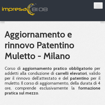
Consulenza
Sorveglianza sanitaria
Aggiornamento e
Convenzioni
rinnovo Patentino
Blog
Muletto - Milano
Chi siamo
Corso di
aggiornamento pratico obbligatorio
per
addetti alla conduzione di
carrelli elevatori
, valido
Contatti
per il rinnovo dell’attestato e del
patentino
per il
muletto. Il corso di aggiornamento, della durata di 4
Verifica 8108
ore, comprende esclusivamente la
formazione
pratica sul mezzo
.