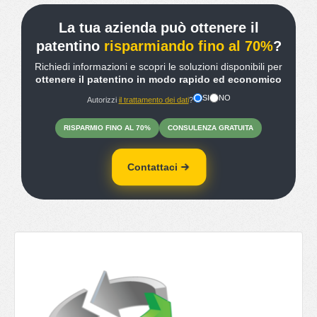
La tua azienda può ottenere il
patentino
risparmiando fino al 70%
?
Richiedi informazioni e scopri le soluzioni disponibili per
ottenere il patentino in modo rapido ed economico
SI
NO
Autorizzi
il trattamento dei dati
?
RISPARMIO
FINO
AL 70%
CONSULENZA
GRATUITA
Contattaci