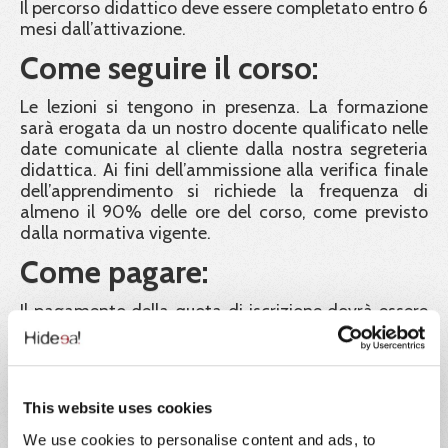
Il percorso didattico deve essere completato entro 6
mesi dall’attivazione.
Come seguire il corso:
Le lezioni si tengono in presenza. La formazione
sarà erogata da un nostro docente qualificato nelle
date comunicate al cliente dalla nostra segreteria
didattica. Ai fini dell’ammissione alla verifica finale
dell’apprendimento si richiede la frequenza di
almeno il 90% delle ore del corso, come previsto
dalla normativa vigente.
Come pagare:
Il pagamento della quota di iscrizione dovrà essere
effettuato entro 5 giorni lavorativi precedenti alla
data di inizio del corso. Le iscrizioni saranno in ogni
caso confermate fino ad esaurimento posti, in
ordine cronologico di contabilizzazione dei
This website uses cookies
pagamenti. La classe è a numero chiuso e sarà
composta da un massimo di 30 partecipanti. Chi
We use cookies to personalise content and ads, to