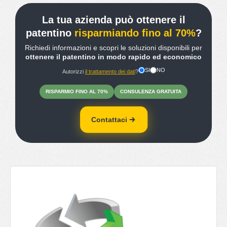
La tua azienda può ottenere il
patentino
risparmiando fino al 70%
?
Richiedi informazioni e scopri le soluzioni disponibili per
ottenere il patentino in modo rapido ed economico
SI
NO
Autorizzi
il trattamento dei dati
?
RISPARMIO
FINO
AL 70%
CONSULENZA
GRATUITA
Contattaci