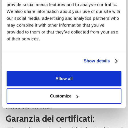
vuole rinunciare alla partecipazione, pur avendo già
provide social media features and to analyse our traffic.
effettuato il pagamento, dovrà darne
We also share information about your use of our site with
comunicazione scritta entro e non oltre 5 giorni
our social media, advertising and analytics partners who
antecedenti la data di inizio del corso,
may combine it with other information that you’ve
indipendentemente dalla motivazione della
provided to them or that they’ve collected from your use
rinuncia. L’importo corrisposto sarà convertito in
credito formativo, utilizzabile entro l’anno solare di
of their services.
riferimento.
IVA:
Show details
Il prezzo indicato è esente IVA ai sensi dell'articolo
10, n. 20) del D.P.R. 26 ottobre 1972, n. 633.
Allow all
Ente formatore:
Hideea SRL, in collaborazione con Xplica SRL, Ente
Customize
di formazione accreditato Regione Lazio e
certificato ISO 9001.
Garanzia dei certificati: