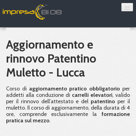
Consulenza
Sorveglianza sanitaria
Aggiornamento e
Convenzioni
rinnovo Patentino
Blog
Muletto - Lucca
Chi siamo
Corso di
aggiornamento pratico obbligatorio
per
addetti alla conduzione di
carrelli elevatori
, valido
Contatti
per il rinnovo dell’attestato e del
patentino
per il
muletto. Il corso di aggiornamento, della durata di 4
Verifica 8108
ore, comprende esclusivamente la
formazione
pratica sul mezzo
.