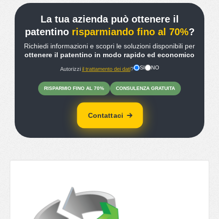
La tua azienda può ottenere il
patentino
risparmiando fino al 70%
?
Richiedi informazioni e scopri le soluzioni disponibili per
ottenere il patentino in modo rapido ed economico
SI
NO
Autorizzi
il trattamento dei dati
?
RISPARMIO
FINO
AL 70%
CONSULENZA
GRATUITA
Contattaci