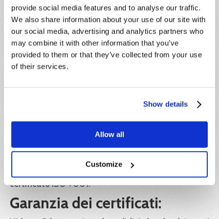
vuole rinunciare alla partecipazione, pur avendo già
provide social media features and to analyse our traffic.
effettuato il pagamento, dovrà darne
We also share information about your use of our site with
comunicazione scritta entro e non oltre 5 giorni
our social media, advertising and analytics partners who
antecedenti la data di inizio del corso,
may combine it with other information that you’ve
indipendentemente dalla motivazione della
provided to them or that they’ve collected from your use
rinuncia. L’importo corrisposto sarà convertito in
credito formativo, utilizzabile entro l’anno solare di
of their services.
riferimento.
IVA:
Show details
Il prezzo indicato è esente IVA ai sensi dell'articolo
10, n. 20) del D.P.R. 26 ottobre 1972, n. 633.
Allow all
Ente formatore:
Hideea SRL, in collaborazione con Xplica SRL, Ente
Customize
di formazione accreditato Regione Lazio e
certificato ISO 9001.
Garanzia dei certificati: