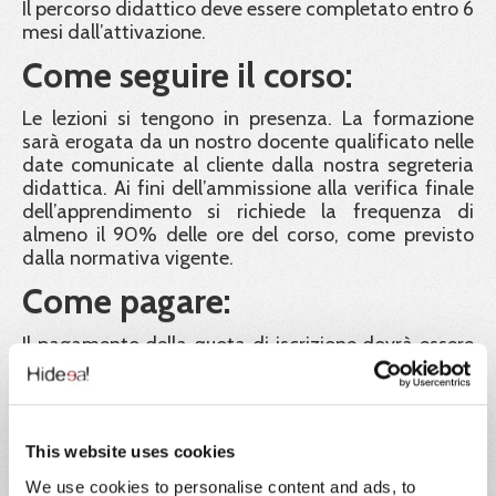
Il percorso didattico deve essere completato entro 6
mesi dall’attivazione.
Come seguire il corso:
Le lezioni si tengono in presenza. La formazione
sarà erogata da un nostro docente qualificato nelle
date comunicate al cliente dalla nostra segreteria
didattica. Ai fini dell’ammissione alla verifica finale
dell’apprendimento si richiede la frequenza di
almeno il 90% delle ore del corso, come previsto
dalla normativa vigente.
Come pagare:
Il pagamento della quota di iscrizione dovrà essere
effettuato entro 5 giorni lavorativi precedenti alla
data di inizio del corso. Le iscrizioni saranno in ogni
caso confermate fino ad esaurimento posti, in
ordine cronologico di contabilizzazione dei
This website uses cookies
pagamenti. La classe è a numero chiuso e sarà
composta da un massimo di 30 partecipanti. Chi
We use cookies to personalise content and ads, to