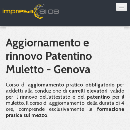
Consulenza
Sorveglianza sanitaria
Aggiornamento e
Convenzioni
rinnovo Patentino
Blog
Muletto - Genova
Chi siamo
Corso di
aggiornamento pratico obbligatorio
per
addetti alla conduzione di
carrelli elevatori
, valido
Contatti
per il rinnovo dell’attestato e del
patentino
per il
muletto. Il corso di aggiornamento, della durata di 4
Verifica 8108
ore, comprende esclusivamente la
formazione
pratica sul mezzo
.