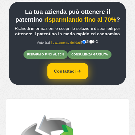
La tua azienda può ottenere il
patentino
risparmiando fino al 70%
?
Richiedi informazioni e scopri le soluzioni disponibili per
ottenere il patentino in modo rapido ed economico
SI
NO
Autorizzi
il trattamento dei dati
?
RISPARMIO
FINO
AL 70%
CONSULENZA
GRATUITA
Contattaci