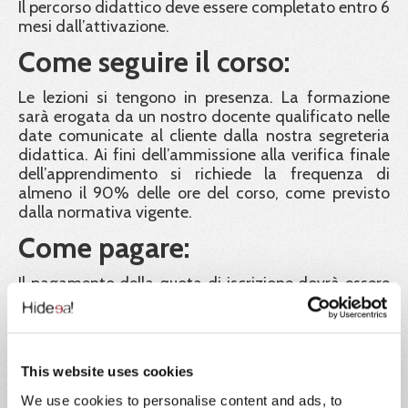
Il percorso didattico deve essere completato entro 6
mesi dall’attivazione.
Come seguire il corso:
Le lezioni si tengono in presenza. La formazione
sarà erogata da un nostro docente qualificato nelle
date comunicate al cliente dalla nostra segreteria
didattica. Ai fini dell’ammissione alla verifica finale
dell’apprendimento si richiede la frequenza di
almeno il 90% delle ore del corso, come previsto
dalla normativa vigente.
Come pagare:
Il pagamento della quota di iscrizione dovrà essere
effettuato entro 5 giorni lavorativi precedenti alla
data di inizio del corso. Le iscrizioni saranno in ogni
caso confermate fino ad esaurimento posti, in
ordine cronologico di contabilizzazione dei
This website uses cookies
pagamenti. La classe è a numero chiuso e sarà
composta da un massimo di 30 partecipanti. Chi
We use cookies to personalise content and ads, to