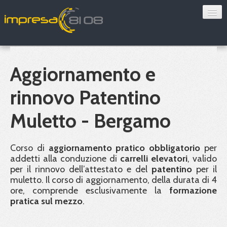
Consulenza
Sorveglianza sanitaria
Aggiornamento e
Convenzioni
rinnovo Patentino
Blog
Muletto - Bergamo
Chi siamo
Corso di
aggiornamento pratico obbligatorio
per
addetti alla conduzione di
carrelli elevatori
, valido
Contatti
per il rinnovo dell’attestato e del
patentino
per il
muletto. Il corso di aggiornamento, della durata di 4
Verifica 8108
ore, comprende esclusivamente la
formazione
pratica sul mezzo
.