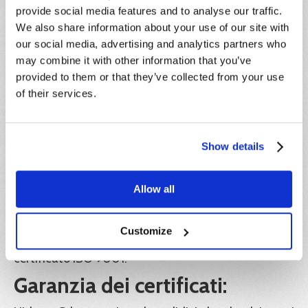
vuole rinunciare alla partecipazione, pur avendo già
provide social media features and to analyse our traffic.
effettuato il pagamento, dovrà darne
We also share information about your use of our site with
comunicazione scritta entro e non oltre 5 giorni
our social media, advertising and analytics partners who
antecedenti la data di inizio del corso,
may combine it with other information that you’ve
indipendentemente dalla motivazione della
provided to them or that they’ve collected from your use
rinuncia. L’importo corrisposto sarà convertito in
credito formativo, utilizzabile entro l’anno solare di
of their services.
riferimento.
IVA:
Show details
Il prezzo indicato è esente IVA ai sensi dell'articolo
10, n. 20) del D.P.R. 26 ottobre 1972, n. 633.
Allow all
Ente formatore:
Hideea SRL, in collaborazione con Xplica SRL, Ente
Customize
di formazione accreditato Regione Lazio e
certificato ISO 9001.
Garanzia dei certificati: