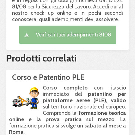
è in regola con gli obblighi richiesti dal D.Lgs.
81/08 per la Sicurezza del Lavoro. Accedi qui al
nostro check up online e in pochi secondi
conoscerai quali adempimenti devi assolvere.
Verifica i tuoi adempimenti 8108
Prodotti correlati
Corso e Patentino PLE
Corso completo
con rilascio
immediato del
patentino per
piattaforme aeree (
PLE
), valido
sul territorio nazionale ed europeo.
Comprende la
formazione teorica
online e la prova pratica sul mezzo
. La
formazione pratica si svolge
un sabato al mese a
Roma
.