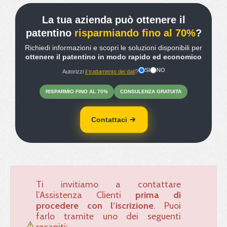
La tua azienda può ottenere il
patentino
risparmiando fino al 70%
?
Richiedi informazioni e scopri le soluzioni disponibili per
ottenere il patentino in modo rapido ed economico
SI
NO
Autorizzi
il trattamento dei dati
?
RISPARMIO
FINO
AL 70%
CONSULENZA
GRATUITA
Contattaci
Ti invitiamo a contattare
l’Assistenza Clienti
prima di
procedere con l’iscrizione
. Puoi
farlo tramite uno dei seguenti
⚠