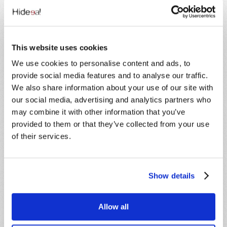
dell’apprendimento si richiede la frequenza di
almeno il 90% delle ore del corso, come previsto
dalla normativa vigente.
Come pagare:
This website uses cookies
We use cookies to personalise content and ads, to
Il pagamento della quota di iscrizione dovrà essere
effettuato entro 5 giorni lavorativi precedenti alla
provide social media features and to analyse our traffic.
data di inizio del corso. Le iscrizioni saranno in ogni
We also share information about your use of our site with
caso confermate fino ad esaurimento posti, in
our social media, advertising and analytics partners who
ordine cronologico di contabilizzazione dei
may combine it with other information that you’ve
pagamenti. La classe è a numero chiuso e sarà
provided to them or that they’ve collected from your use
composta da un massimo di 30 partecipanti. Chi
of their services.
vuole rinunciare alla partecipazione, pur avendo già
effettuato il pagamento, dovrà darne
comunicazione scritta entro e non oltre 5 giorni
antecedenti la data di inizio del corso,
Show details
indipendentemente dalla motivazione della
rinuncia. L’importo corrisposto sarà convertito in
credito formativo, utilizzabile entro l’anno solare di
Allow all
riferimento.