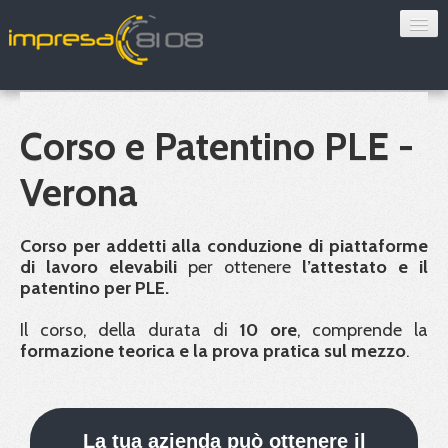
Consulenza
Sorveglianza sanitaria
Corso e Patentino PLE -
Convenzioni
Verona
Blog
Corso per addetti alla conduzione di piattaforme
Chi siamo
di lavoro elevabili
per ottenere
l’attestato e il
patentino per
PLE
.
Contatti
Il corso, della durata di
10 ore
, comprende la
formazione teorica e la prova pratica sul mezzo
.
Verifica 8108
La tua azienda può ottenere il