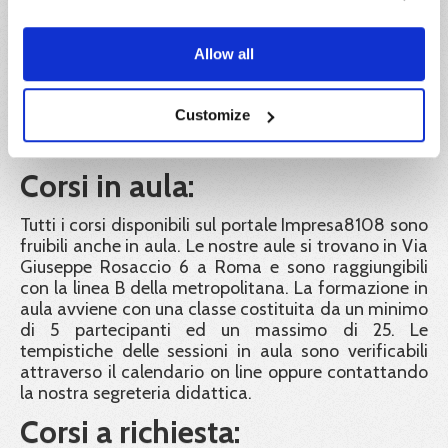
esperienza e professionalità rispondenti alle
disposizioni del Decreto Interministeriale del 6
Allow all
Marzo 2013. Tutti i nostri formatori seguono corsi di
aggiornamento periodici obbligatori, al fine di
garantire alle aziende e ai lavoratori una didattica a
Customize
norma nei contenuti, e di elevata qualità nelle
modalità di erogazione.
Corsi in aula:
Tutti i corsi disponibili sul portale Impresa8108 sono
fruibili anche in aula. Le nostre aule si trovano in Via
Giuseppe Rosaccio 6 a Roma e sono raggiungibili
con la linea B della metropolitana. La formazione in
aula avviene con una classe costituita da un minimo
di 5 partecipanti ed un massimo di 25. Le
tempistiche delle sessioni in aula sono verificabili
attraverso il calendario on line oppure contattando
la nostra segreteria didattica.
Corsi a richiesta: