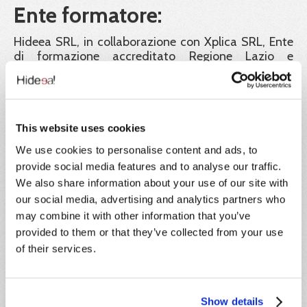
Ente formatore:
Hideea SRL, in collaborazione con Xplica SRL, Ente
di formazione accreditato Regione Lazio e
certificato ISO 9001.
Garanzia dei certificati:
Hideea Srl garantisce la validità legale dei corsi
This website uses cookies
pubblicati sul portale Impresa8108 e a tutela dei
We use cookies to personalise content and ads, to
corsisti rende liberamente consultabili e scaricabili
dal portale tutti i documenti e gli atti richiesti dalla
provide social media features and to analyse our traffic.
normativa vigente a convalida dei percorsi didattici
We also share information about your use of our site with
offerti. Inoltre tutti gli attestati rilasciati sono
our social media, advertising and analytics partners who
identificati con un codice univoco di
may combine it with other information that you’ve
riconoscimento. Tramite esso il corsista, i datori di
provided to them or that they’ve collected from your use
lavoro e ogni autorità ispettiva possono verificarne
of their services.
la corretta emissione.
Formatori:
Show details
Le docenze sono tenute da formatori con