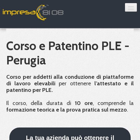
Consulenza
Sorveglianza sanitaria
Corso e Patentino PLE -
Convenzioni
Perugia
Blog
Corso per addetti alla conduzione di piattaforme
Chi siamo
di lavoro elevabili
per ottenere
l’attestato e il
patentino per
PLE
.
Contatti
Il corso, della durata di
10 ore
, comprende la
formazione teorica e la prova pratica sul mezzo
.
Verifica 8108
La tua azienda può ottenere il