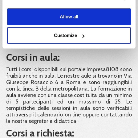
esperienza e professionalità rispondenti alle
disposizioni del Decreto Interministeriale del 6
Allow all
Marzo 2013. Tutti i nostri formatori seguono corsi di
aggiornamento periodici obbligatori, al fine di
garantire alle aziende e ai lavoratori una didattica a
Customize
norma nei contenuti, e di elevata qualità nelle
modalità di erogazione.
Corsi in aula:
Tutti i corsi disponibili sul portale Impresa8108 sono
fruibili anche in aula. Le nostre aule si trovano in Via
Giuseppe Rosaccio 6 a Roma e sono raggiungibili
con la linea B della metropolitana. La formazione in
aula avviene con una classe costituita da un minimo
di 5 partecipanti ed un massimo di 25. Le
tempistiche delle sessioni in aula sono verificabili
attraverso il calendario on line oppure contattando
la nostra segreteria didattica.
Corsi a richiesta: