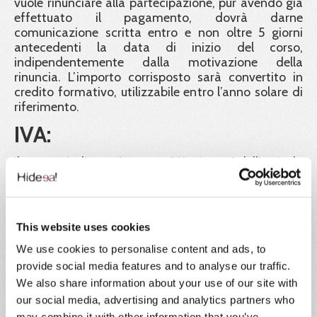
vuole rinunciare alla partecipazione, pur avendo già
effettuato il pagamento, dovrà darne
comunicazione scritta entro e non oltre 5 giorni
antecedenti la data di inizio del corso,
indipendentemente dalla motivazione della
rinuncia. L’importo corrisposto sarà convertito in
credito formativo, utilizzabile entro l’anno solare di
riferimento.
IVA:
Il prezzo indicato è esente IVA ai sensi dell'articolo
10, n. 20) del D.P.R. 26 ottobre 1972, n. 633.
Ente formatore:
This website uses cookies
Hideea SRL, in collaborazione con Xplica SRL, Ente
di formazione accreditato Regione Lazio e
We use cookies to personalise content and ads, to
certificato ISO 9001.
provide social media features and to analyse our traffic.
Garanzia dei certificati:
We also share information about your use of our site with
our social media, advertising and analytics partners who
Hideea Srl garantisce la validità legale dei corsi
may combine it with other information that you’ve