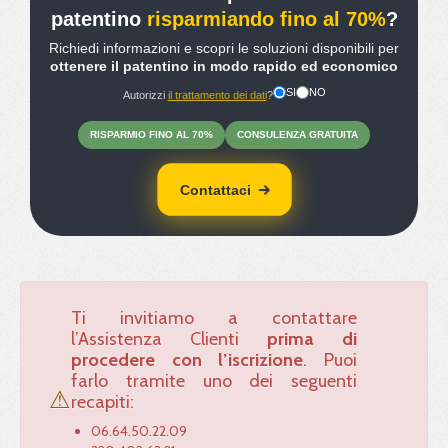
patentino
risparmiando fino al 70%
?
Richiedi informazioni e scopri le soluzioni disponibili per
ottenere il patentino in modo rapido ed economico
SI
NO
Autorizzi
il trattamento dei dati
?
RISPARMIO
FINO
AL 70%
CONSULENZA
GRATUITA
Contattaci
Ti invitiamo a contattare
l’Assistenza Clienti
prima di
procedere con l’iscrizione
. Puoi
farlo tramite uno dei seguenti
⚠
recapiti:
06.64.50.22.09