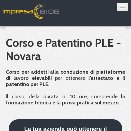
Consulenza
Sorveglianza sanitaria
Corso e Patentino PLE -
Convenzioni
Novara
Blog
Corso per addetti alla conduzione di piattaforme
Chi siamo
di lavoro elevabili
per ottenere
l’attestato e il
patentino per
PLE
.
Contatti
Il corso, della durata di
10 ore
, comprende la
formazione teorica e la prova pratica sul mezzo
.
Verifica 8108
La tua azienda può ottenere il