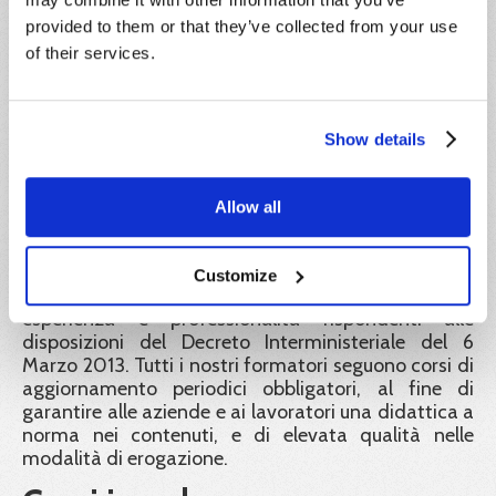
pubblicati sul portale Impresa8108 e a tutela dei
provided to them or that they’ve collected from your use
corsisti rende liberamente consultabili e scaricabili
of their services.
dal portale tutti i documenti e gli atti richiesti dalla
normativa vigente a convalida dei percorsi didattici
offerti. Inoltre tutti gli attestati rilasciati sono
identificati con un codice univoco di
Show details
riconoscimento. Tramite esso il corsista, i datori di
lavoro e ogni autorità ispettiva possono verificarne
la corretta emissione.
Allow all
Formatori:
Customize
Le docenze sono tenute da formatori con
esperienza e professionalità rispondenti alle
disposizioni del Decreto Interministeriale del 6
Marzo 2013. Tutti i nostri formatori seguono corsi di
aggiornamento periodici obbligatori, al fine di
garantire alle aziende e ai lavoratori una didattica a
norma nei contenuti, e di elevata qualità nelle
modalità di erogazione.