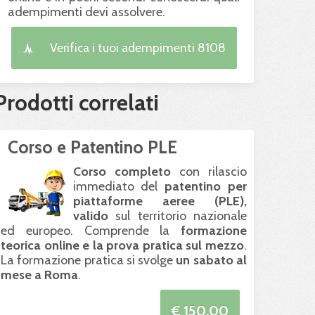
adempimenti devi assolvere.
Verifica i tuoi adempimenti 8108
Prodotti correlati
Corso e Patentino PLE
Corso completo
con rilascio
immediato del
patentino per
piattaforme aeree (
PLE
),
valido
sul territorio nazionale
ed europeo. Comprende la
formazione
teorica online e la prova pratica sul mezzo
.
La formazione pratica si svolge
un sabato al
mese a Roma
.
€ 150.00