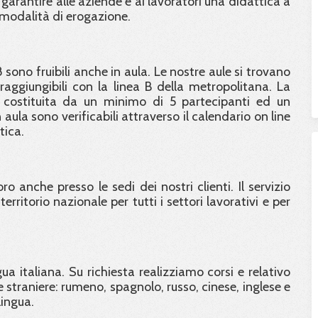
 garantire alle aziende e ai lavoratori una didattica a
 modalità di erogazione.
8 sono fruibili anche in aula. Le nostre aule si trovano
ggiungibili con la linea B della metropolitana. La
 costituita da un minimo di 5 partecipanti ed un
aula sono verificabili attraverso il calendario on line
tica.
o anche presso le sedi dei nostri clienti. Il servizio
erritorio nazionale per tutti i settori lavorativi e per
ngua italiana. Su richiesta realizziamo corsi e relativo
 straniere: rumeno, spagnolo, russo, cinese, inglese e
lingua.