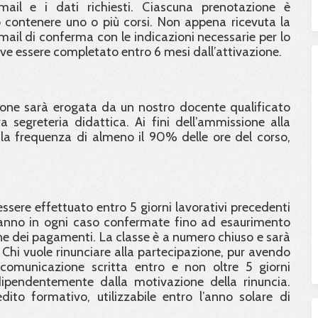
email e i dati richiesti. Ciascuna prenotazione è
contenere uno o più corsi. Non appena ricevuta la
email di conferma con le indicazioni necessarie per lo
eve essere completato entro 6 mesi dall’attivazione.
ione sarà erogata da un nostro docente qualificato
 segreteria didattica. Ai fini dell’ammissione alla
e la frequenza di almeno il 90% delle ore del corso,
ssere effettuato entro 5 giorni lavorativi precedenti
saranno in ogni caso confermate fino ad esaurimento
one dei pagamenti. La classe è a numero chiuso e sarà
hi vuole rinunciare alla partecipazione, pur avendo
comunicazione scritta entro e non oltre 5 giorni
dipendentemente dalla motivazione della rinuncia.
dito formativo, utilizzabile entro l’anno solare di