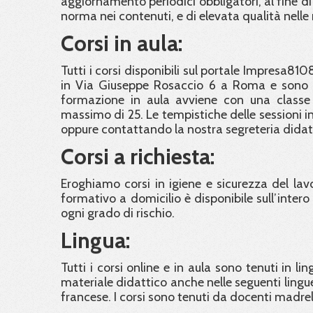
aggiornamento periodici obbligatori, al fine di
norma nei contenuti, e di elevata qualità nelle
Corsi in aula:
Tutti i corsi disponibili sul portale Impresa810
in Via Giuseppe Rosaccio 6 a Roma e sono ra
formazione in aula avviene con una classe
massimo di 25. Le tempistiche delle sessioni in 
oppure contattando la nostra segreteria didat
Corsi a richiesta:
Eroghiamo corsi in igiene e sicurezza del lavor
formativo a domicilio è disponibile sull’intero t
ogni grado di rischio.
Lingua:
Tutti i corsi online e in aula sono tenuti in li
materiale didattico anche nelle seguenti lingue
francese. I corsi sono tenuti da docenti madre