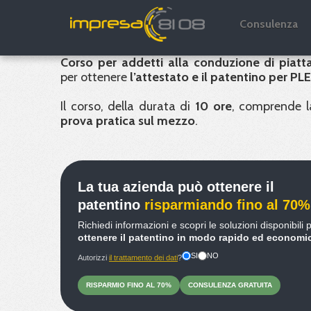
Corso e Patentino PL
Consulenza
Corso per addetti alla conduzione di piatta
per ottenere
l’attestato e il patentino per
PLE
Il corso, della durata di
10 ore
, comprende 
prova pratica sul mezzo
.
La tua azienda può ottenere il
patentino
risparmiando fino al 70%
Richiedi informazioni e scopri le soluzioni disponibili 
ottenere il patentino in modo rapido ed economi
SI
NO
Autorizzi
il trattamento dei dati
?
RISPARMIO
FINO
AL 70%
CONSULENZA
GRATUITA