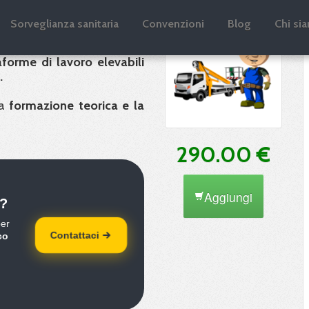
E - Milano
Sorveglianza sanitaria
Convenzioni
Blog
Chi si
forme di lavoro elevabili
.
la
formazione teorica e la
290.00 €
Aggiungi
?
per
Contattaci
co