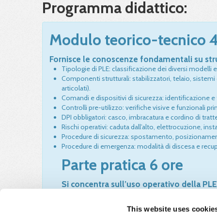
Programma didattico:
Modulo teorico-tecnico 4
Fornisce le conoscenze fondamentali su str
Tipologie di PLE: classificazione dei diversi modelli e
Componenti strutturali: stabilizzatori, telaio, sistemi
articolati).
Comandi e dispositivi di sicurezza: identificazione 
Controlli pre-utilizzo: verifiche visive e funzionali pri
DPI obbligatori: casco, imbracatura e cordino di tratt
Rischi operativi: caduta dall’alto, elettrocuzione, insta
Procedure di sicurezza: spostamento, posizionamento
Procedure di emergenza: modalità di discesa e recup
Parte pratica 6 ore
Si concentra sull’uso operativo della PLE 
Riconoscimento dei componenti: struttura, sistemi 
Uso dei comandi e dispositivi di sicurezza: identific
This website uses cookie