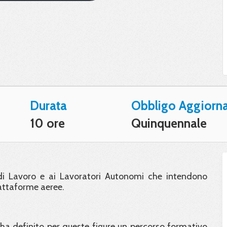
Durata
Obbligo Aggiorn
10 ore
Quinquennale
i di Lavoro e ai Lavoratori Autonomi che intendono
iattaforme aeree.
a definito per queste figure un percorso formativo