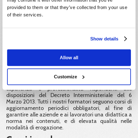
pubblicati sul portale Impresa8108 e a tutela dei
provided to them or that they’ve collected from your use
corsisti rende liberamente consultabili e scaricabili
of their services.
dal portale tutti i documenti e gli atti richiesti dalla
normativa vigente a convalida dei percorsi didattici
offerti. Inoltre tutti gli attestati rilasciati sono
identificati con un codice univoco di
Show details
riconoscimento. Tramite esso il corsista, i datori di
lavoro e ogni autorità ispettiva possono verificarne
la corretta emissione.
Allow all
Formatori:
Customize
Le docenze sono tenute da formatori con
esperienza e professionalità rispondenti alle
disposizioni del Decreto Interministeriale del 6
Marzo 2013. Tutti i nostri formatori seguono corsi di
aggiornamento periodici obbligatori, al fine di
garantire alle aziende e ai lavoratori una didattica a
norma nei contenuti, e di elevata qualità nelle
modalità di erogazione.