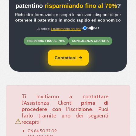
patentino
risparmiando fino al 70%
?
Richiedi informazioni e scopri le soluzioni disponibili per
ottenere il patentino in modo rapido ed economico
SI
NO
Autorizzi
il trattamento dei dati
?
RISPARMIO
FINO
AL 70%
CONSULENZA
GRATUITA
Contattaci
Ti invitiamo a contattare
l’Assistenza Clienti
prima di
procedere con l’iscrizione
. Puoi
farlo tramite uno dei seguenti
⚠
recapiti:
06.64.50.22.09