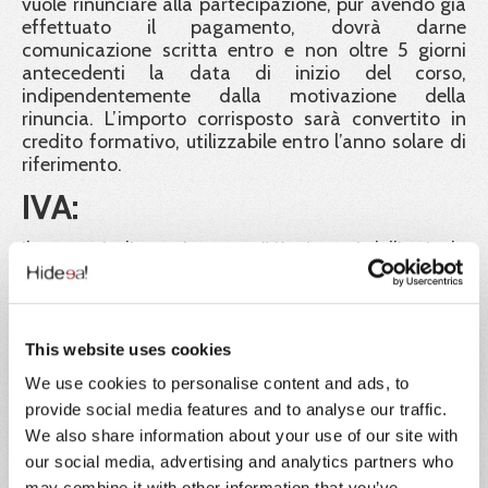
vuole rinunciare alla partecipazione, pur avendo già
effettuato il pagamento, dovrà darne
comunicazione scritta entro e non oltre 5 giorni
antecedenti la data di inizio del corso,
indipendentemente dalla motivazione della
rinuncia. L’importo corrisposto sarà convertito in
credito formativo, utilizzabile entro l’anno solare di
riferimento.
IVA:
Il prezzo indicato è esente IVA ai sensi dell'articolo
10, n. 20) del D.P.R. 26 ottobre 1972, n. 633.
Ente formatore:
This website uses cookies
Hideea SRL, in collaborazione con Xplica SRL, Ente
di formazione accreditato Regione Lazio e
We use cookies to personalise content and ads, to
certificato ISO 9001.
provide social media features and to analyse our traffic.
Garanzia dei certificati:
We also share information about your use of our site with
our social media, advertising and analytics partners who
Hideea Srl garantisce la validità legale dei corsi
may combine it with other information that you’ve