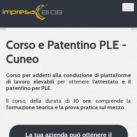
Consulenza
Sorveglianza sanitaria
Corso e Patentino PLE -
Convenzioni
Cuneo
Blog
Corso per addetti alla conduzione di piattaforme
Chi siamo
di lavoro elevabili
per ottenere
l’attestato e il
patentino per
PLE
.
Contatti
Il corso, della durata di
10 ore
, comprende la
formazione teorica e la prova pratica sul mezzo
.
Verifica 8108
La tua azienda può ottenere il