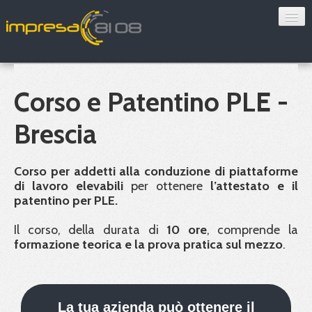
Consulenza
Sorveglianza sanitaria
Corso e Patentino PLE -
Convenzioni
Brescia
Blog
Corso per addetti alla conduzione di piattaforme
Chi siamo
di lavoro elevabili
per ottenere
l’attestato e il
patentino per
PLE
.
Contatti
Il corso, della durata di
10 ore
, comprende la
formazione teorica e la prova pratica sul mezzo
.
Verifica 8108
La tua azienda può ottenere il