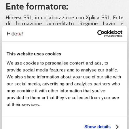
Ente formatore:
Hideea SRL, in collaborazione con Xplica SRL, Ente
di formazione accreditato Regione Lazio e
certificato ISO 9001.
Garanzia dei certificati:
Hideea Srl garantisce la validità legale dei corsi
This website uses cookies
pubblicati sul portale Impresa8108 e a tutela dei
We use cookies to personalise content and ads, to
corsisti rende liberamente consultabili e scaricabili
dal portale tutti i documenti e gli atti richiesti dalla
provide social media features and to analyse our traffic.
normativa vigente a convalida dei percorsi didattici
We also share information about your use of our site with
offerti. Inoltre tutti gli attestati rilasciati sono
our social media, advertising and analytics partners who
identificati con un codice univoco di
may combine it with other information that you’ve
riconoscimento. Tramite esso il corsista, i datori di
provided to them or that they’ve collected from your use
lavoro e ogni autorità ispettiva possono verificarne
of their services.
la corretta emissione.
Formatori:
Show details
Le docenze sono tenute da formatori con