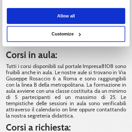
esperienza e professionalità rispondenti alle
disposizioni del Decreto Interministeriale del 6
Allow all
Marzo 2013. Tutti i nostri formatori seguono corsi di
aggiornamento periodici obbligatori, al fine di
garantire alle aziende e ai lavoratori una didattica a
Customize
norma nei contenuti, e di elevata qualità nelle
modalità di erogazione.
Corsi in aula:
Tutti i corsi disponibili sul portale Impresa8108 sono
fruibili anche in aula. Le nostre aule si trovano in Via
Giuseppe Rosaccio 6 a Roma e sono raggiungibili
con la linea B della metropolitana. La formazione in
aula avviene con una classe costituita da un minimo
di 5 partecipanti ed un massimo di 25. Le
tempistiche delle sessioni in aula sono verificabili
attraverso il calendario on line oppure contattando
la nostra segreteria didattica.
Corsi a richiesta: