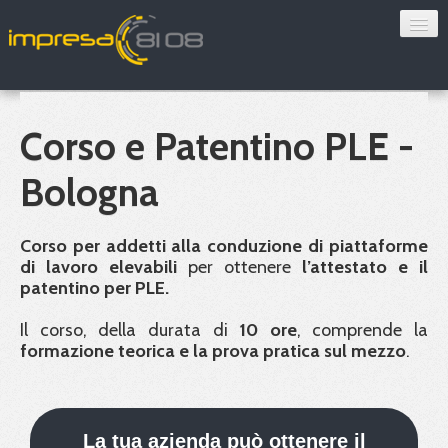
Consulenza
Sorveglianza sanitaria
Corso e Patentino PLE -
Convenzioni
Bologna
Blog
Corso per addetti alla conduzione di piattaforme
Chi siamo
di lavoro elevabili
per ottenere
l’attestato e il
patentino per
PLE
.
Contatti
Il corso, della durata di
10 ore
, comprende la
formazione teorica e la prova pratica sul mezzo
.
Verifica 8108
La tua azienda può ottenere il