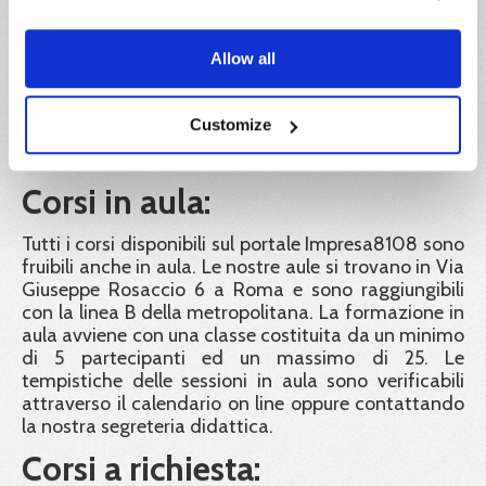
esperienza e professionalità rispondenti alle
disposizioni del Decreto Interministeriale del 6
Allow all
Marzo 2013. Tutti i nostri formatori seguono corsi di
aggiornamento periodici obbligatori, al fine di
garantire alle aziende e ai lavoratori una didattica a
Customize
norma nei contenuti, e di elevata qualità nelle
modalità di erogazione.
Corsi in aula:
Tutti i corsi disponibili sul portale Impresa8108 sono
fruibili anche in aula. Le nostre aule si trovano in Via
Giuseppe Rosaccio 6 a Roma e sono raggiungibili
con la linea B della metropolitana. La formazione in
aula avviene con una classe costituita da un minimo
di 5 partecipanti ed un massimo di 25. Le
tempistiche delle sessioni in aula sono verificabili
attraverso il calendario on line oppure contattando
la nostra segreteria didattica.
Corsi a richiesta: