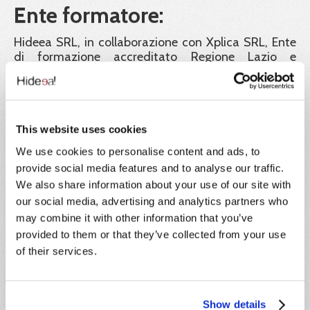
Ente formatore:
Hideea SRL, in collaborazione con Xplica SRL, Ente
di formazione accreditato Regione Lazio e
certificato ISO 9001.
Garanzia dei certificati:
Hideea Srl garantisce la validità legale dei corsi
This website uses cookies
pubblicati sul portale Impresa8108 e a tutela dei
We use cookies to personalise content and ads, to
corsisti rende liberamente consultabili e scaricabili
dal portale tutti i documenti e gli atti richiesti dalla
provide social media features and to analyse our traffic.
normativa vigente a convalida dei percorsi didattici
We also share information about your use of our site with
offerti. Inoltre tutti gli attestati rilasciati sono
our social media, advertising and analytics partners who
identificati con un codice univoco di
may combine it with other information that you’ve
riconoscimento. Tramite esso il corsista, i datori di
provided to them or that they’ve collected from your use
lavoro e ogni autorità ispettiva possono verificarne
of their services.
la corretta emissione.
Formatori:
Show details
Le docenze sono tenute da formatori con