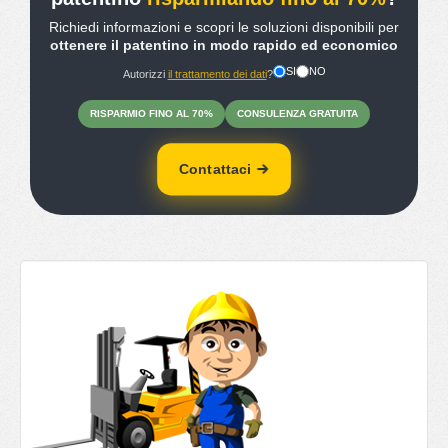
Richiedi informazioni e scopri le soluzioni disponibili per
ottenere il patentino in modo rapido ed economico
SI
NO
Autorizzi
il trattamento dei dati
?
RISPARMIO
FINO
AL 70%
CONSULENZA
GRATUITA
Contattaci