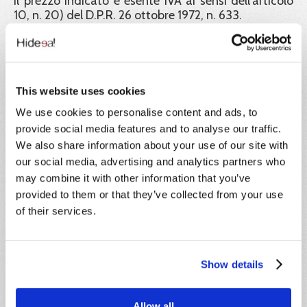
Il prezzo indicato è esente IVA ai sensi dell'articolo
10, n. 20) del D.P.R. 26 ottobre 1972, n. 633.
Ente formatore:
Hideea SRL, in collaborazione con Xplica SRL, Ente
di formazione accreditato Regione Lazio e
This website uses cookies
certificato ISO 9001.
We use cookies to personalise content and ads, to
Garanzia dei certificati:
provide social media features and to analyse our traffic.
We also share information about your use of our site with
Hideea Srl garantisce la validità legale dei corsi
our social media, advertising and analytics partners who
pubblicati sul portale Impresa8108 e a tutela dei
corsisti rende liberamente consultabili e scaricabili
may combine it with other information that you’ve
dal portale tutti i documenti e gli atti richiesti dalla
provided to them or that they’ve collected from your use
normativa vigente a convalida dei percorsi didattici
of their services.
offerti. Inoltre tutti gli attestati rilasciati sono
identificati con un codice univoco di
riconoscimento. Tramite esso il corsista, i datori di
lavoro e ogni autorità ispettiva possono verificarne
Show details
la corretta emissione.
Formatori:
Allow all