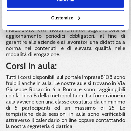
Le docenze sono tenute da formatori con
esperienza e professionalità rispondenti alle
Customize
disposizioni del Decreto Interministeriale del 6
Marzo 2013. Tutti i nostri formatori seguono corsi di
aggiornamento periodici obbligatori, al fine di
garantire alle aziende e ai lavoratori una didattica a
norma nei contenuti, e di elevata qualità nelle
modalità di erogazione.
Corsi in aula:
Tutti i corsi disponibili sul portale Impresa8108 sono
fruibili anche in aula. Le nostre aule si trovano in Via
Giuseppe Rosaccio 6 a Roma e sono raggiungibili
con la linea B della metropolitana. La formazione in
aula avviene con una classe costituita da un minimo
di 5 partecipanti ed un massimo di 25. Le
tempistiche delle sessioni in aula sono verificabili
attraverso il calendario on line oppure contattando
la nostra segreteria didattica.