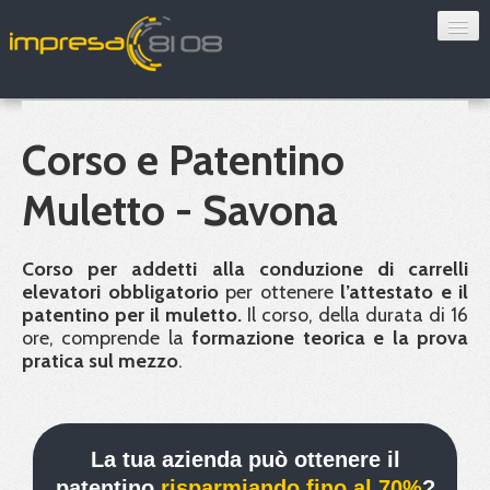
Consulenza
Sorveglianza sanitaria
Corso e Patentino
Convenzioni
Muletto - Savona
Blog
Corso per addetti alla conduzione di carrelli
Chi siamo
elevatori obbligatorio
per ottenere
l’attestato e il
patentino per il muletto.
Il corso, della durata di 16
ore, comprende la
formazione teorica e la prova
Contatti
pratica sul mezzo
.
Verifica 8108
La tua azienda può ottenere il
patentino
risparmiando fino al 70%
?