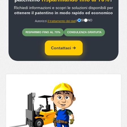
Richiedi informazioni e scopri le soluzioni disponibili per
ottenere il patentino in modo rapido ed economico
SI
NO
Autorizzi
il trattamento dei dati
?
RISPARMIO
FINO
AL 70%
CONSULENZA
GRATUITA
Contattaci