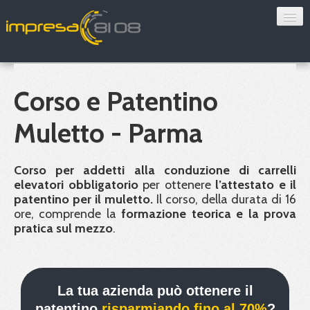
Consulenza
Sorveglianza sanitaria
Corso e Patentino
Convenzioni
Muletto - Parma
Blog
Corso per addetti alla conduzione di carrelli
Chi siamo
elevatori obbligatorio
per ottenere
l’attestato e il
patentino per il muletto.
Il corso, della durata di 16
ore, comprende la
formazione teorica e la prova
Contatti
pratica sul mezzo
.
Verifica 8108
La tua azienda può ottenere il
patentino
risparmiando fino al 70%
?