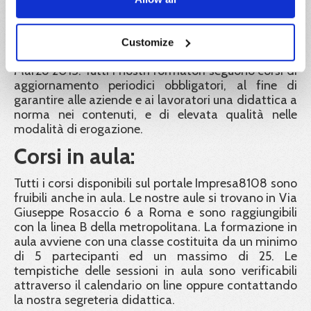
Le docenze sono tenute da formatori con
esperienza e professionalità rispondenti alle
Customize
disposizioni del Decreto Interministeriale del 6
Marzo 2013. Tutti i nostri formatori seguono corsi di
aggiornamento periodici obbligatori, al fine di
garantire alle aziende e ai lavoratori una didattica a
norma nei contenuti, e di elevata qualità nelle
modalità di erogazione.
Corsi in aula:
Tutti i corsi disponibili sul portale Impresa8108 sono
fruibili anche in aula. Le nostre aule si trovano in Via
Giuseppe Rosaccio 6 a Roma e sono raggiungibili
con la linea B della metropolitana. La formazione in
aula avviene con una classe costituita da un minimo
di 5 partecipanti ed un massimo di 25. Le
tempistiche delle sessioni in aula sono verificabili
attraverso il calendario on line oppure contattando
la nostra segreteria didattica.