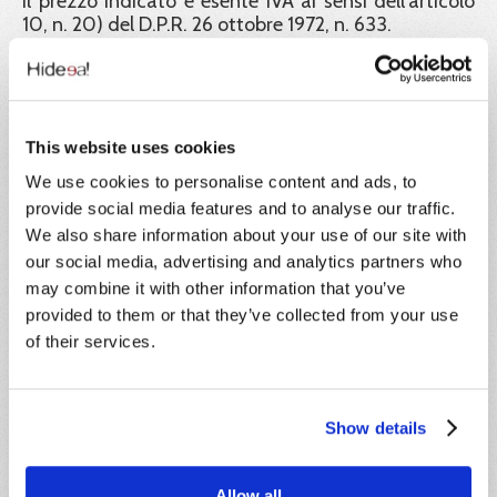
Il prezzo indicato è esente IVA ai sensi dell'articolo
10, n. 20) del D.P.R. 26 ottobre 1972, n. 633.
Ente formatore:
Hideea SRL, in collaborazione con Xplica SRL, Ente
di formazione accreditato Regione Lazio e
This website uses cookies
certificato ISO 9001.
We use cookies to personalise content and ads, to
Garanzia dei certificati:
provide social media features and to analyse our traffic.
We also share information about your use of our site with
Hideea Srl garantisce la validità legale dei corsi
our social media, advertising and analytics partners who
pubblicati sul portale Impresa8108 e a tutela dei
corsisti rende liberamente consultabili e scaricabili
may combine it with other information that you’ve
dal portale tutti i documenti e gli atti richiesti dalla
provided to them or that they’ve collected from your use
normativa vigente a convalida dei percorsi didattici
of their services.
offerti. Inoltre tutti gli attestati rilasciati sono
identificati con un codice univoco di
riconoscimento. Tramite esso il corsista, i datori di
lavoro e ogni autorità ispettiva possono verificarne
Show details
la corretta emissione.
Formatori:
Allow all