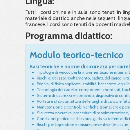
Lingua:
Tutti i corsi online e in aula sono tenuti in li
materiale didattico anche nelle seguenti lingue
francese. I corsi sono tenuti da docenti madre
Programma didattico:
Modulo teorico-tecnico
Basi teoriche e norme di sicurezza per carrel
Tipologie di veicoli per la movimentazione interna (tran
Rischi di utilizzo: ribaltamento, caduta del carico, urti, 
Principi di fisica applicata: stabilità, baricentro, equil
Tecnologia del carrello: componenti, montanti, forch
Sistemi di sicurezza e comando: dispositivi di contr
Portata e stabilità: lettura delle targhe di carico e fa
Manutenzione e controlli: verifiche giornaliere e per
Sicurezza operativa: procedure di movimentazione, seg
Condizioni particolari di lavoro: guida su terreni diffic
Rischi per l’operatore e misure preventive (tecniche