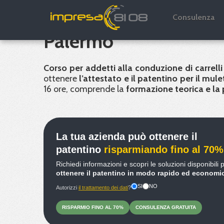
Corso e Patentino Mul
Consulenza
Palermo
Corso per addetti alla conduzione di carrelli
ottenere
l’attestato e il patentino per il mule
16 ore, comprende la
formazione teorica e la
La tua azienda può ottenere il
patentino
risparmiando fino al 70%
Richiedi informazioni e scopri le soluzioni disponibili 
ottenere il patentino in modo rapido ed economi
SI
NO
Autorizzi
il trattamento dei dati
?
RISPARMIO
FINO
AL 70%
CONSULENZA
GRATUITA