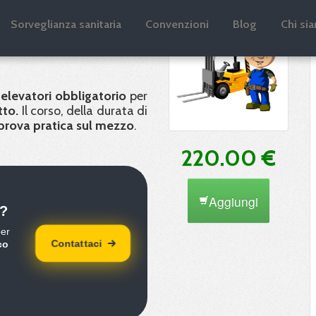
etto -
Sorveglianza sanitaria
Convenzioni
Blog
Chi si
 elevatori obbligatorio
per
tto.
Il corso, della durata di
 prova pratica sul mezzo
.
220.00 €
Aggiungi
?
per
Contattaci
co