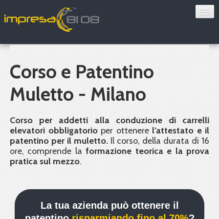
Consulenza
Sorveglianza sanitaria
Corso e Patentino
Convenzioni
Muletto - Milano
Blog
Corso per addetti alla conduzione di carrelli
Chi siamo
elevatori obbligatorio
per ottenere
l’attestato e il
patentino per il muletto.
Il corso, della durata di 16
ore, comprende la
formazione teorica e la prova
Contatti
pratica sul mezzo
.
Verifica 8108
La tua azienda può ottenere il
patentino
risparmiando fino al 70%
?