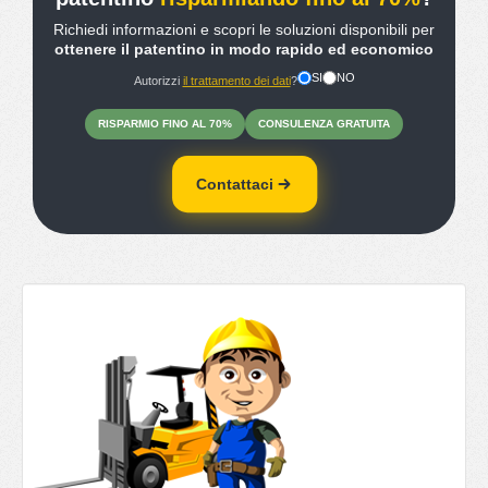
Richiedi informazioni e scopri le soluzioni disponibili per
ottenere il patentino in modo rapido ed economico
SI
NO
Autorizzi
il trattamento dei dati
?
RISPARMIO
FINO
AL 70%
CONSULENZA
GRATUITA
Contattaci