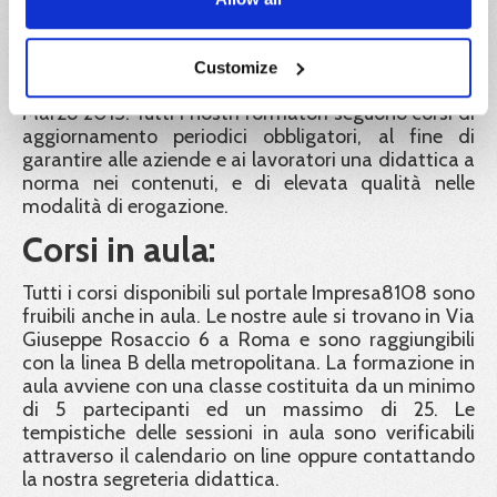
Le docenze sono tenute da formatori con
esperienza e professionalità rispondenti alle
Customize
disposizioni del Decreto Interministeriale del 6
Marzo 2013. Tutti i nostri formatori seguono corsi di
aggiornamento periodici obbligatori, al fine di
garantire alle aziende e ai lavoratori una didattica a
norma nei contenuti, e di elevata qualità nelle
modalità di erogazione.
Corsi in aula:
Tutti i corsi disponibili sul portale Impresa8108 sono
fruibili anche in aula. Le nostre aule si trovano in Via
Giuseppe Rosaccio 6 a Roma e sono raggiungibili
con la linea B della metropolitana. La formazione in
aula avviene con una classe costituita da un minimo
di 5 partecipanti ed un massimo di 25. Le
tempistiche delle sessioni in aula sono verificabili
attraverso il calendario on line oppure contattando
la nostra segreteria didattica.