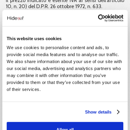
Il prezzo indicato è esente IVA ai sensi dell'articolo
10, n. 20) del D.P.R. 26 ottobre 1972, n. 633.
Ente formatore:
Hideea SRL, in collaborazione con Xplica SRL, Ente
di formazione accreditato Regione Lazio e
This website uses cookies
certificato ISO 9001.
We use cookies to personalise content and ads, to
Garanzia dei certificati:
provide social media features and to analyse our traffic.
We also share information about your use of our site with
Hideea Srl garantisce la validità legale dei corsi
our social media, advertising and analytics partners who
pubblicati sul portale Impresa8108 e a tutela dei
corsisti rende liberamente consultabili e scaricabili
may combine it with other information that you’ve
dal portale tutti i documenti e gli atti richiesti dalla
provided to them or that they’ve collected from your use
normativa vigente a convalida dei percorsi didattici
of their services.
offerti. Inoltre tutti gli attestati rilasciati sono
identificati con un codice univoco di
riconoscimento. Tramite esso il corsista, i datori di
lavoro e ogni autorità ispettiva possono verificarne
Show details
la corretta emissione.
Formatori:
Allow all