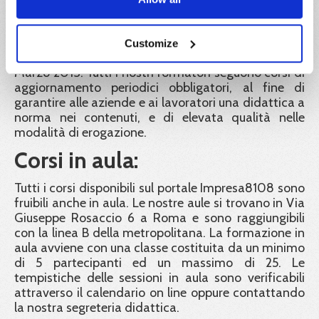
Le docenze sono tenute da formatori con
esperienza e professionalità rispondenti alle
Customize
disposizioni del Decreto Interministeriale del 6
Marzo 2013. Tutti i nostri formatori seguono corsi di
aggiornamento periodici obbligatori, al fine di
garantire alle aziende e ai lavoratori una didattica a
norma nei contenuti, e di elevata qualità nelle
modalità di erogazione.
Corsi in aula:
Tutti i corsi disponibili sul portale Impresa8108 sono
fruibili anche in aula. Le nostre aule si trovano in Via
Giuseppe Rosaccio 6 a Roma e sono raggiungibili
con la linea B della metropolitana. La formazione in
aula avviene con una classe costituita da un minimo
di 5 partecipanti ed un massimo di 25. Le
tempistiche delle sessioni in aula sono verificabili
attraverso il calendario on line oppure contattando
la nostra segreteria didattica.