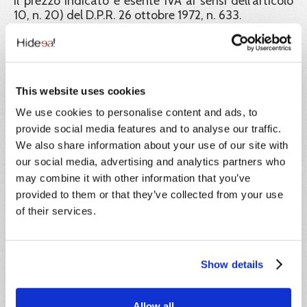
Il prezzo indicato è esente IVA ai sensi dell'articolo
10, n. 20) del D.P.R. 26 ottobre 1972, n. 633.
Ente formatore:
Hideea SRL, in collaborazione con Xplica SRL, Ente
di formazione accreditato Regione Lazio e
This website uses cookies
certificato ISO 9001.
We use cookies to personalise content and ads, to
Garanzia dei certificati:
provide social media features and to analyse our traffic.
We also share information about your use of our site with
Hideea Srl garantisce la validità legale dei corsi
our social media, advertising and analytics partners who
pubblicati sul portale Impresa8108 e a tutela dei
corsisti rende liberamente consultabili e scaricabili
may combine it with other information that you’ve
dal portale tutti i documenti e gli atti richiesti dalla
provided to them or that they’ve collected from your use
normativa vigente a convalida dei percorsi didattici
of their services.
offerti. Inoltre tutti gli attestati rilasciati sono
identificati con un codice univoco di
riconoscimento. Tramite esso il corsista, i datori di
lavoro e ogni autorità ispettiva possono verificarne
Show details
la corretta emissione.
Formatori:
Allow all