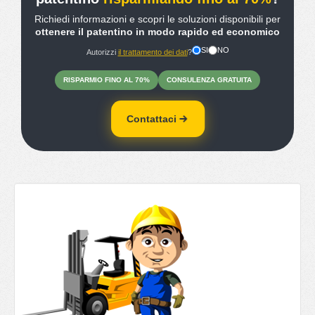
Richiedi informazioni e scopri le soluzioni disponibili per
ottenere il patentino in modo rapido ed economico
SI
NO
Autorizzi
il trattamento dei dati
?
RISPARMIO
FINO
AL 70%
CONSULENZA
GRATUITA
Contattaci