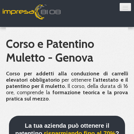
Consulenza
Sorveglianza sanitaria
Corso e Patentino
Convenzioni
Muletto - Genova
Blog
Corso per addetti alla conduzione di carrelli
Chi siamo
elevatori obbligatorio
per ottenere
l’attestato e il
patentino per il muletto.
Il corso, della durata di 16
ore, comprende la
formazione teorica e la prova
Contatti
pratica sul mezzo
.
Verifica 8108
La tua azienda può ottenere il
patentino
risparmiando fino al 70%
?