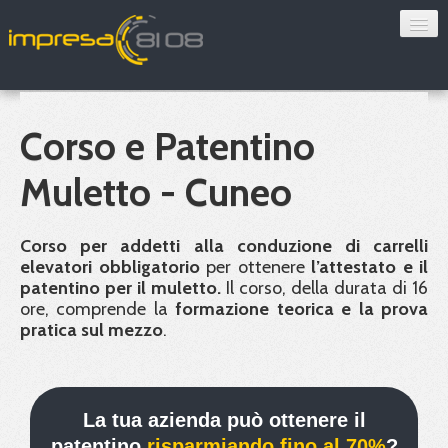
Consulenza
Sorveglianza sanitaria
Corso e Patentino
Convenzioni
Muletto - Cuneo
Blog
Corso per addetti alla conduzione di carrelli
Chi siamo
elevatori obbligatorio
per ottenere
l’attestato e il
patentino per il muletto.
Il corso, della durata di 16
ore, comprende la
formazione teorica e la prova
Contatti
pratica sul mezzo
.
Verifica 8108
La tua azienda può ottenere il
patentino
risparmiando fino al 70%
?