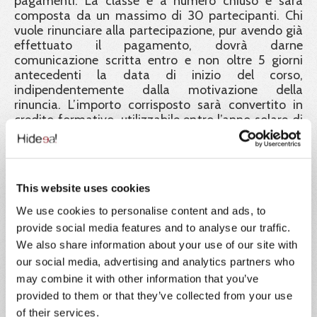
pagamenti. La classe è a numero chiuso e sarà
composta da un massimo di 30 partecipanti. Chi
vuole rinunciare alla partecipazione, pur avendo già
effettuato il pagamento, dovrà darne
comunicazione scritta entro e non oltre 5 giorni
antecedenti la data di inizio del corso,
indipendentemente dalla motivazione della
rinuncia. L’importo corrisposto sarà convertito in
credito formativo, utilizzabile entro l’anno solare di
riferimento.
IVA:
Il prezzo indicato è esente IVA ai sensi dell'articolo
This website uses cookies
10, n. 20) del D.P.R. 26 ottobre 1972, n. 633.
We use cookies to personalise content and ads, to
Ente formatore:
provide social media features and to analyse our traffic.
We also share information about your use of our site with
Hideea SRL, in collaborazione con Xplica SRL, Ente
our social media, advertising and analytics partners who
di formazione accreditato Regione Lazio e
may combine it with other information that you’ve
certificato ISO 9001.
provided to them or that they’ve collected from your use
Garanzia dei certificati:
of their services.