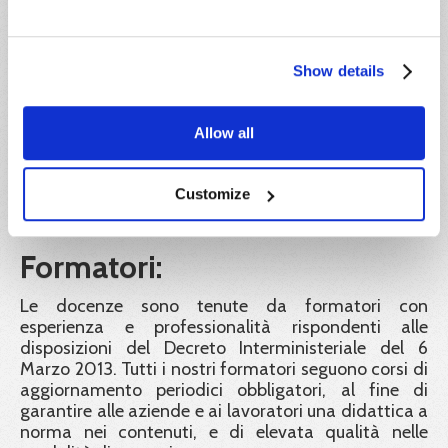
Hideea Srl garantisce la validità legale dei corsi
pubblicati sul portale Impresa8108 e a tutela dei
Show details
corsisti rende liberamente consultabili e scaricabili
dal portale tutti i documenti e gli atti richiesti dalla
normativa vigente a convalida dei percorsi didattici
Allow all
offerti. Inoltre tutti gli attestati rilasciati sono
identificati con un codice univoco di
riconoscimento. Tramite esso il corsista, i datori di
Customize
lavoro e ogni autorità ispettiva possono verificarne
la corretta emissione.
Formatori:
Le docenze sono tenute da formatori con
esperienza e professionalità rispondenti alle
disposizioni del Decreto Interministeriale del 6
Marzo 2013. Tutti i nostri formatori seguono corsi di
aggiornamento periodici obbligatori, al fine di
garantire alle aziende e ai lavoratori una didattica a
norma nei contenuti, e di elevata qualità nelle