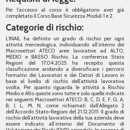
Per l’accesso al corso è obbligatorio aver già
completato il Corso Base Sicurezza Moduli 1 e 2.
Categorie di rischio:
L’INAIL ha definito un grado di rischio per ogni
attività merceologica, individuando all’interno dei
Macrosettori ATECO aree lavorative ad ALTO,
MEDIO e BASSO Rischio. La conferenza Stato
Regioni del 17.04.2025 ha recepito questa
classificazione andando a diversificare i percorsi
formativi dei Lavoratori e dei Datori di Lavoro in
base al livello di rischio dell’attività lavorativa
svolta. Per quanto riguarda le attività a Rischio
Medio e Alto queste sono tutte e solo quelle indicate
nei seguenti Macrosettori ATECO: B, C, D, E, F, Q, A,
B, I, L, M, N, come richiamati dall’Allegato 2
dell’Accordo Stato-Regioni del 21.12.2011. Il grado di
rischio dell’attività lavorativa della tua azienda deve
essere indicato all’interno del Documento di
Valutazione dei Rischi (DVR) aziendale. In assenza di