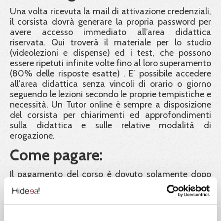
Una volta ricevuta la mail di attivazione credenziali,
il corsista dovrà generare la propria password per
avere accesso immediato all’area didattica
riservata. Qui troverà il materiale per lo studio
(videolezioni e dispense) ed i test, che possono
essere ripetuti infinite volte fino al loro superamento
(80% delle risposte esatte) . E’ possibile accedere
all’area didattica senza vincoli di orario o giorno
seguendo le lezioni secondo le proprie tempistiche e
necessità. Un Tutor online è sempre a disposizione
del corsista per chiarimenti ed approfondimenti
sulla didattica e sulle relative modalità di
erogazione.
Come pagare:
Il pagamento del corso è dovuto solamente dopo
avere superato il test di verifica finale e avere fatto
richiesta dell'attestato. Il pagamento si effettua
tramite bonifico alle coordinate bancarie che ti
sono indicate nella email di conferma di