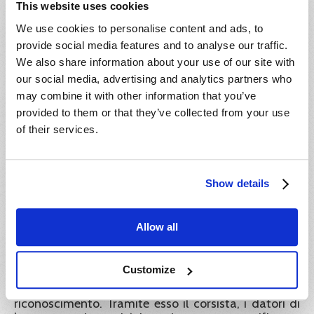
superamento del test. A pagamento avvenuto il
This website uses cookies
corsista riceverà l’attestato del corso.
We use cookies to personalise content and ads, to
IVA:
provide social media features and to analyse our traffic.
We also share information about your use of our site with
Il prezzo indicato è esente IVA ai sensi dell'articolo
our social media, advertising and analytics partners who
10, n. 20) del D.P.R. 26 ottobre 1972, n. 633.
may combine it with other information that you’ve
Ente formatore:
provided to them or that they’ve collected from your use
of their services.
HIDEEA Srl Via Giuseppe Rosaccio, 6 00156 Roma.
Garanzia dei certificati:
Show details
Hideea Srl garantisce la validità legale dei corsi
pubblicati sul portale Impresa8108 e a tutela dei
Allow all
corsisti rende liberamente consultabili e scaricabili
dal portale tutti i documenti e gli atti richiesti dalla
normativa vigente a convalida dei percorsi didattici
Customize
offerti. Inoltre tutti gli attestati rilasciati sono
identificati con un codice univoco di
riconoscimento. Tramite esso il corsista, i datori di