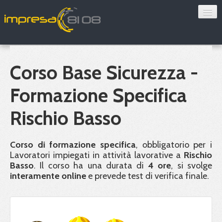
Consulenza
Sorveglianza sanitaria
Corso Base Sicurezza -
Convenzioni
Formazione Specifica
Blog
Rischio Basso
Chi siamo
Corso di formazione specifica
, obbligatorio per i
Lavoratori impiegati in attività lavorative a
Rischio
Contatti
Basso
. Il corso ha una durata di
4 ore
, si svolge
interamente online
e prevede test di verifica finale.
Verifica 8108