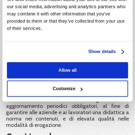
Hideea Srl garantisce la validità legale dei corsi
pubblicati sul portale Impresa8108 e a tutela dei
our social media, advertising and analytics partners who
corsisti rende liberamente consultabili e scaricabili
may combine it with other information that you’ve
dal portale tutti i documenti e gli atti richiesti dalla
provided to them or that they’ve collected from your use
normativa vigente a convalida dei percorsi didattici
of their services.
offerti. Inoltre tutti gli attestati rilasciati sono
identificati con un codice univoco di
riconoscimento. Tramite esso il corsista, i datori di
lavoro e ogni autorità ispettiva possono verificarne
Show details
la corretta emissione.
Formatori:
Allow all
Le docenze sono tenute da formatori con
esperienza e professionalità rispondenti alle
Customize
disposizioni del Decreto Interministeriale del 6
Marzo 2013. Tutti i nostri formatori seguono corsi di
aggiornamento periodici obbligatori, al fine di
garantire alle aziende e ai lavoratori una didattica a
norma nei contenuti, e di elevata qualità nelle
modalità di erogazione.