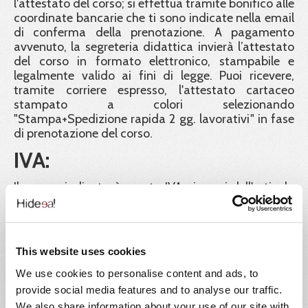
l'attestato del corso; si effettua tramite bonifico alle
coordinate bancarie che ti sono indicate nella email
di conferma della prenotazione. A pagamento
avvenuto, la segreteria didattica invierà l’attestato
del corso in formato elettronico, stampabile e
legalmente valido ai fini di legge. Puoi ricevere,
tramite corriere espresso, l'attestato cartaceo
stampato a colori selezionando
"Stampa+Spedizione rapida 2 gg. lavorativi" in fase
di prenotazione del corso.
IVA:
Il prezzo indicato è esente IVA ai sensi dell'articolo
10, n. 20) del D.P.R. 26 ottobre 1972, n. 633.
Ente formatore:
This website uses cookies
HIDEEA Srl Via Giuseppe Rosaccio, 6 00156 Roma.
We use cookies to personalise content and ads, to
Garanzia dei certificati:
provide social media features and to analyse our traffic.
We also share information about your use of our site with