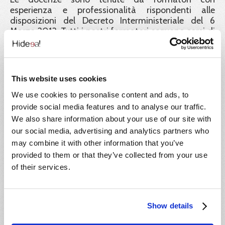
esperienza e professionalità rispondenti alle
disposizioni del Decreto Interministeriale del 6
Marzo 2013. Tutti i nostri formatori seguono corsi di
aggiornamento periodici obbligatori, al fine di
garantire alle aziende e ai lavoratori una didattica a
norma nei contenuti, e di elevata qualità nelle
modalità di erogazione.
This website uses cookies
Corsi in aula:
We use cookies to personalise content and ads, to
provide social media features and to analyse our traffic.
Tutti i corsi disponibili sul portale Impresa8108 sono
We also share information about your use of our site with
fruibili anche in aula. Le nostre aule si trovano in Via
our social media, advertising and analytics partners who
Giuseppe Rosaccio 6 a Roma e sono raggiungibili
con la linea B della metropolitana. La formazione in
may combine it with other information that you’ve
aula avviene con una classe costituita da un minimo
provided to them or that they’ve collected from your use
di 5 partecipanti ed un massimo di 25. Le
of their services.
tempistiche delle sessioni in aula sono verificabili
attraverso il calendario on line oppure contattando
la nostra segreteria didattica.
Show details
Corsi a richiesta: