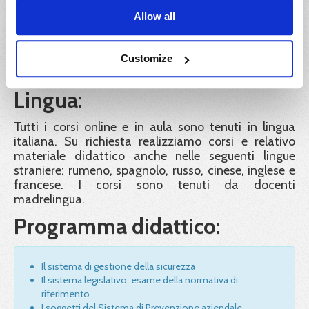
Eroghiamo corsi in igiene e sicurezza del lavoro
Allow all
anche presso le sedi dei nostri clienti. Il servizio
formativo a domicilio è disponibile sull’intero
territorio nazionale per tutti i settori lavorativi e per
Customize
ogni grado di rischio.
Lingua:
Tutti i corsi online e in aula sono tenuti in lingua
italiana. Su richiesta realizziamo corsi e relativo
materiale didattico anche nelle seguenti lingue
straniere: rumeno, spagnolo, russo, cinese, inglese e
francese. I corsi sono tenuti da docenti
madrelingua.
Programma didattico:
Il sistema di gestione della sicurezza
Il sistema legislativo: esame della normativa di
riferimento
I soggetti del Sistema di Prevenzione aziendale