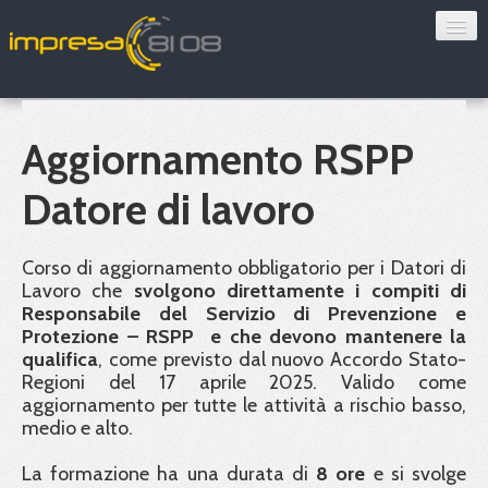
Consulenza
Sorveglianza sanitaria
Aggiornamento RSPP
Convenzioni
Datore di lavoro
Blog
Corso di aggiornamento obbligatorio per i Datori di
Chi siamo
Lavoro che
svolgono direttamente i compiti di
Responsabile del Servizio di Prevenzione e
Protezione –
RSPP
e che devono mantenere la
Contatti
qualifica
, come previsto dal nuovo Accordo Stato-
Regioni del 17 aprile 2025. Valido come
Verifica 8108
aggiornamento per tutte le attività a rischio basso,
medio e alto.
La formazione ha una durata di
8 ore
e si svolge